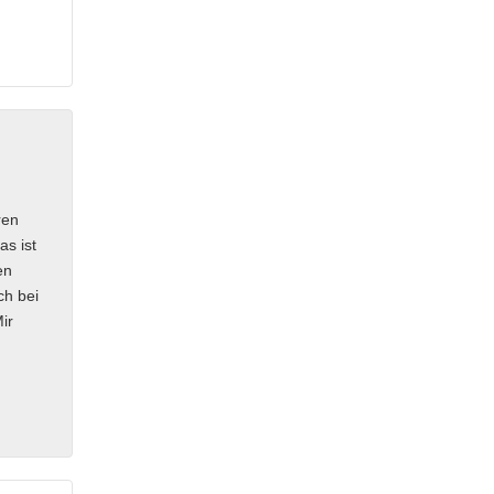
ren
s ist
en
ch bei
ir