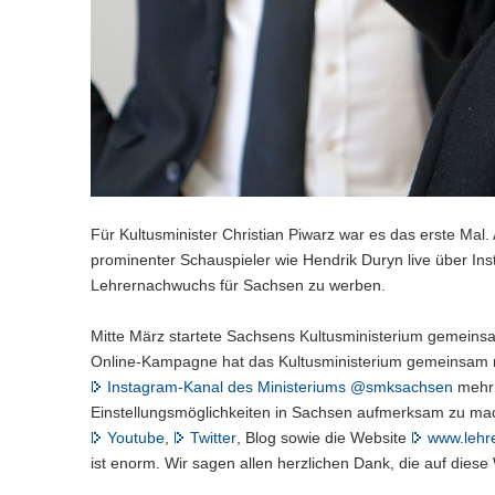
n
e
c
w
a
)
l
h
e
l
n
s
c
w
)
e
h
e
l
s
c
n
e
h
)
l
s
n
e
)
l
n
Für Kultusminister Christian Piwarz war es das erste Mal.
)
prominenter Schauspieler wie Hendrik Duryn live über Inst
Lehrernachwuchs für Sachsen zu werben.
Mitte März startete Sachsens Kultusministerium gemein
Online-Kampagne hat das Kultusministerium gemeinsam m
Instagram-Kanal des Ministeriums @smksachsen
mehr 
Einstellungsmöglichkeiten in Sachsen aufmerksam zu mac
Youtube
,
Twitter
, Blog sowie die Website
www.lehr
ist enorm. Wir sagen allen herzlichen Dank, die auf di