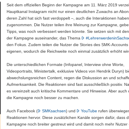
Seit dem offiziellen Beginn der Kampagne am 11. März 2019 verze
Hauptkanal Instagram nicht nur einen deutlichen Zuwachs an Abo
deren Zahl hat sich fast verdoppelt –, auch die Interaktionen haben
zugenommen. Die Nutzer teilen ihre Meinung zur Kampagne, geb
Tipps, was noch verbessert werden könnte. Sie setzen sich mit den
der Kampagne auseinander, das Thema
#LehrerwerdeninSachs
den Fokus. Zudem teilen die Nutzer die Stories des SMK-Accounts 
eigenen, wodurch die Reichweite noch einmal zusätzlich erhöht wir
Die unterschiedlichen Formate (Infopanel, Interview ohne Worte,
Videoportraits, Ministertalk, exklusive Videos von Hendrik Duryn) b
abwechslungsreichen Content, regen die Diskussion an und schaff
Aufmerksamkeit. Die Reaktionen sind fast ausschließlich positiv. Nat
es vereinzelt auch kritische Kommentare und Hinweise. Aber auch da
die Kampagne noch besser zu machen.
Auch Facebook (
SMKsachsen
) und
YouTube
rufen überwiegen
Reaktionen hervor. Diese zusätzlichen Kanäle sorgen dafür, dass d
Kampagne noch breiter gestreut wird und damit noch mehr Nutzer 