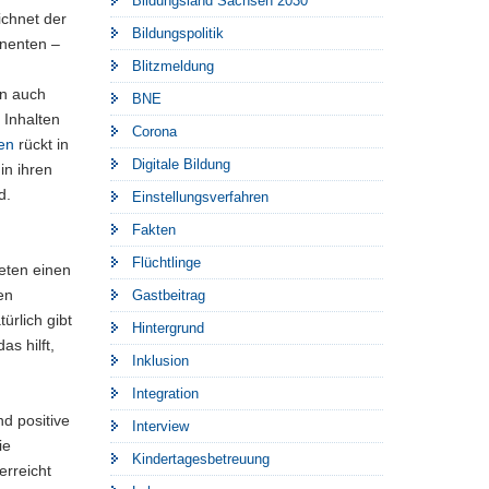
Bildungsland Sachsen 2030
ichnet der
Bildungspolitik
nnenten –
Blitzmeldung
en auch
BNE
 Inhalten
Corona
en
rückt in
Digitale Bildung
in ihren
d.
Einstellungsverfahren
Fakten
Flüchtlinge
ieten einen
en
Gastbeitrag
ürlich gibt
Hintergrund
s hilft,
Inklusion
Integration
d positive
Interview
ie
Kindertagesbetreuung
erreicht