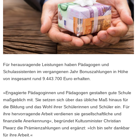
a
v
i
g
a
t
i
o
n
Für herausragende Leistungen haben Pädagogen und
Schulassistenten im vergangenen Jahr Bonuszahlungen in Höhe
von insgesamt rund 9.443.700 Euro erhalten.
»Engagierte Pädagoginnen und Pädagogen gestalten gute Schule
maßgeblich mit. Sie setzen sich über das übliche Maß hinaus für
die Bildung und das Wohl ihrer Schülerinnen und Schüler ein. Für
ihre hervorragende Arbeit verdienen sie gesellschaftliche und
finanzielle Anerkennung«, begründet Kultusminister Christian
Piwarz die Prämienzahlungen und ergänzt: »Ich bin sehr dankbar
für ihre Arbeit.«