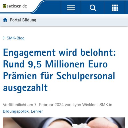
P
Portalübergreifende
o
H
Navigation
r
a
S
Portal Bildung
t
u
e
a
p
r
l
t
v
Hauptinhalt
SMK-Blog
ü
i
i
b
n
c
Engagement wird belohnt:
e
h
e
r
a
Rund 9,5 Millionen Euro
g
l
Prämien für Schulpersonal
r
t
e
ausgezahlt
i
f
e
Veröffentlicht am
7. Februar 2024
von
Lynn Winkler - SMK
in
n
Bildungspolitik
,
Lehrer
d
e
N