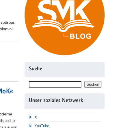
 spürbar.
sinnvoll
Suche
Suchen
Suchen
iMoK«
Unser soziales Netzwerk
moderne
X
ächsische
YouTube
nziale von