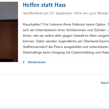
für
Helfen statt Hass
Nachrichten
und
Veröffentlicht am
23. September 2024
von
Lynn Winkler
Demokratie"
Raushalten? Für Lehrerin Anne Petkovic keine Option. S
sich als Unterstützerin ihrer Schülerinnen und Schüler –
ihnen, wie sie selbst aktiv gegen Gewalt im Netz vorge
können. Dafür werden Jugendliche am Oberland-Gymn
Seifhennersdorf als Peers ausgebildet und unterstützen
Gleichaltrige beim Umgang mit Cybermobbing und Hat
"Helfen
Weiterlesen
statt
Hass"
Nächs