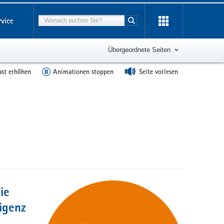
Suchbegriff
rvice
Suche starten
Übergeordnete Seiten
ast erhöhen
Animationen stoppen
Seite vorlesen
ie
igenz