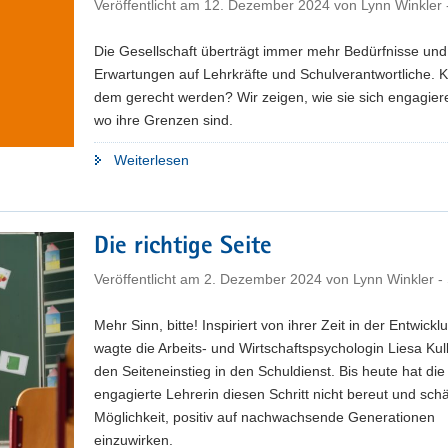
Veröffentlicht am
12. Dezember 2024
von
Lynn Winkler
Die Gesellschaft überträgt immer mehr Bedürfnisse und
Erwartungen auf Lehrkräfte und Schulverantwortliche. 
dem gerecht werden? Wir zeigen, wie sie sich engagier
wo ihre Grenzen sind.
"Wenn
Weiterlesen
Schule
funktioniert,
funktioniert
Die richtige Seite
die
Gesellschaft?
Veröffentlicht am
2. Dezember 2024
von
Lynn Winkler 
Ein
Irrglaube"
Mehr Sinn, bitte! Inspiriert von ihrer Zeit in der Entwicklu
wagte die Arbeits- und Wirtschaftspsychologin Liesa Kul
den Seiteneinstieg in den Schuldienst. Bis heute hat die
engagierte Lehrerin diesen Schritt nicht bereut und schä
Möglichkeit, positiv auf nachwachsende Generationen
einzuwirken.