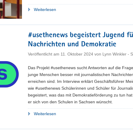
"Die
Weiterlesen
richtige
Seite"
#usethenews begeistert Jugend fü
Nachrichten und Demokratie
Veröffentlicht am
11. Oktober 2024
von
Lynn Winkler -
Das Projekt #usethenews sucht Antworten auf die Frage
junge Menschen besser mit journalistischen Nachrichte
erreichen sind. Im Interview erklärt Geschäftsführer Mein
wie #usethenews Schülerinnen und Schüler für Journal
begeistert, was das mit Demokratieförderung zu tun ha
er sich von den Schulen in Sachsen wünscht.
"#usethenews
Weiterlesen
begeistert
Jugend