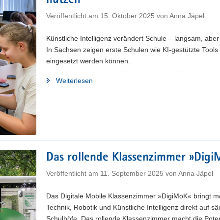
nutzen
Veröffentlicht am
15. Oktober 2025
von
Anna Jäpel
Künstliche Intelligenz verändert Schule – langsam, aber
In Sachsen zeigen erste Schulen wie KI-gestützte Tools 
eingesetzt werden können.
"Zwischen
Weiterlesen
Alltag
und
Aufbruch
|
Wie
Sachsens
Das rollende Klassenzimmer »Dig
Schulen
Künstliche
Veröffentlicht am
11. September 2025
von
Anna Jäpel
Intelligenz
nutzen"
Das Digitale Mobile Klassenzimmer »DigiMoK« bringt 
Technik, Robotik und Künstliche Intelligenz direkt auf s
Schulhöfe. Das rollende Klassenzimmer macht die Pote