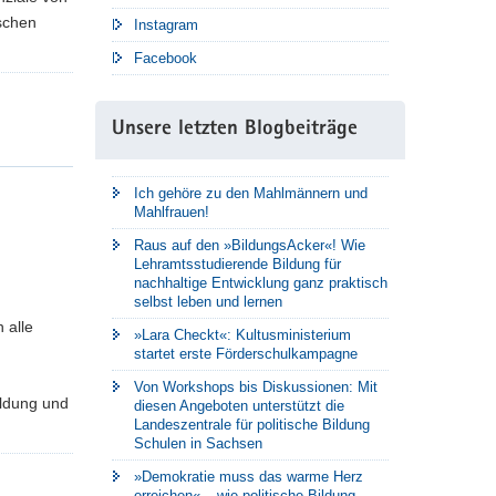
ischen
Instagram
Facebook
Unsere letzten Blogbeiträge
Ich gehöre zu den Mahlmännern und
Mahlfrauen!
Raus auf den »BildungsAcker«! Wie
Lehramtsstudierende Bildung für
nachhaltige Entwicklung ganz praktisch
selbst leben und lernen
 alle
»Lara Checkt«: Kultusministerium
startet erste Förderschulkampagne
Von Workshops bis Diskussionen: Mit
ildung und
diesen Angeboten unterstützt die
Landeszentrale für politische Bildung
Schulen in Sachsen
»Demokratie muss das warme Herz
erreichen« – wie politische Bildung