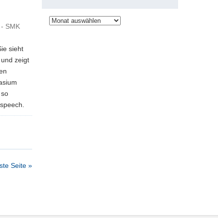
Archiv
 - SMK
ie sieht
 und zeigt
hen
asium
 so
espeech.
te Seite »