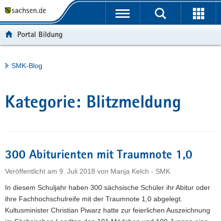
P
Portalübergreifende
o
H
Navigation
r
a
S
Portal Bildung
t
u
e
a
p
r
l
t
v
Hauptinhalt
SMK-Blog
ü
i
i
b
n
c
e
h
e
Kategorie:
Blitzmeldung
r
a
g
l
r
t
e
i
300 Abiturienten mit Traumnote 1,0
f
Veröffentlicht am
9. Juli 2018
von
Manja Kelch - SMK
e
n
In diesem Schuljahr haben 300 sächsische Schüler ihr Abitur oder
d
ihre Fachhochschulreife mit der Traumnote 1,0 abgelegt.
e
Kultusminister Christian Piwarz hatte zur feierlichen Auszeichnung
N