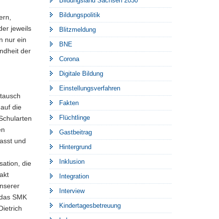
Bildungsland Sachsen 2030
Bildungspolitik
ern,
er jeweils
Blitzmeldung
n nur ein
BNE
ndheit der
Corona
Digitale Bildung
Einstellungsverfahren
stausch
Fakten
auf die
Flüchtlinge
Schularten
en
Gastbeitrag
fasst und
Hintergrund
Inklusion
ation, die
akt
Integration
unserer
Interview
d das SMK
Kindertagesbetreuung
ietrich