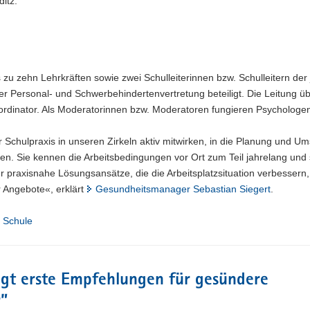
itz.
 zu zehn Lehrkräften sowie zwei Schulleiterinnen bzw. Schulleitern der 
er Personal- und Schwerbehindertenvertretung beteiligt. Die Leitung 
ordinator. Als Moderatorinnen bzw. Moderatoren fungieren Psychologe
er Schulpraxis in unseren Zirkeln aktiv mitwirken, in die Planung und U
n. Sie kennen die Arbeitsbedingungen vor Ort zum Teil jahrelang und
ur praxisnahe Lösungsansätze, die die Arbeitsplatzsituation verbessern
 Angebote«, erklärt
Gesundheitsmanager Sebastian Siegert
.
,
Schule
gt erste Empfehlungen für gesündere
r
”