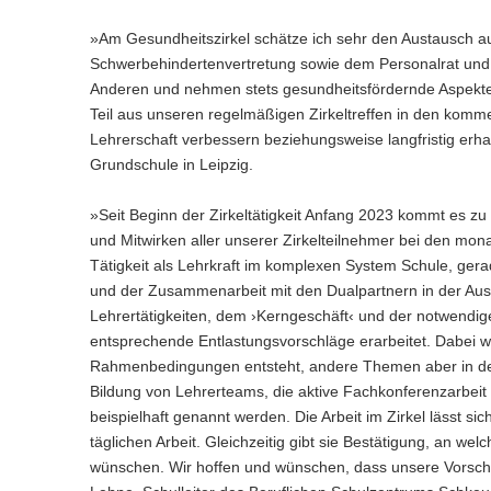
»Am Gesundheitszirkel schätze ich sehr den Austausch au
Schwerbehindertenvertretung sowie dem Personalrat und 
Anderen und nehmen stets gesundheitsfördernde Aspekte fü
Teil aus unseren regelmäßigen Zirkeltreffen in den kom
Lehrerschaft verbessern beziehungsweise langfristig erhal
Grundschule in Leipzig.
»Seit Beginn der Zirkeltätigkeit Anfang 2023 kommt es zu
und Mitwirken aller unserer Zirkelteilnehmer bei den mona
Tätigkeit als Lehrkraft im komplexen System Schule, ger
und der Zusammenarbeit mit den Dualpartnern in der Aus
Lehrertätigkeiten, dem ›Kerngeschäft‹ und der notwendige
entsprechende Entlastungsvorschläge erarbeitet. Dabei wu
Rahmenbedingungen entsteht, andere Themen aber in der 
Bildung von Lehrerteams, die aktive Fachkonferenzarbeit
beispielhaft genannt werden. Die Arbeit im Zirkel lässt si
täglichen Arbeit. Gleichzeitig gibt sie Bestätigung, an 
wünschen. Wir hoffen und wünschen, dass unsere Vorschl