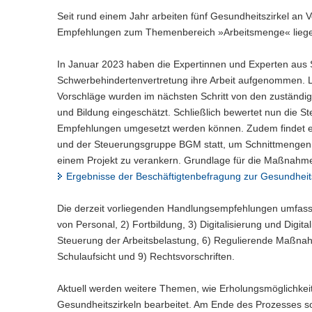
n
e
c
w
a
Seit rund einem Jahr arbeiten fünf Gesundheitszirkel an 
)
l
h
e
l
Empfehlungen zum Themenbereich »Arbeitsmenge« liegen je
n
s
c
w
)
e
h
e
l
In Januar 2023 haben die Expertinnen und Experten aus S
s
c
n
e
Schwerbehindertenvertretung ihre Arbeit aufgenommen. L
h
)
l
s
Vorschläge wurden im nächsten Schritt von den zuständi
n
e
und Bildung eingeschätzt. Schließlich bewertet nun die
)
l
Empfehlungen umgesetzt werden können. Zudem findet e
n
und der Steuerungsgruppe BGM statt, um Schnittmengen
)
einem Projekt zu verankern. Grundlage für die Maßnahme
Ergebnisse der Beschäftigtenbefragung zur Gesundhei
Die derzeit vorliegenden Handlungsempfehlungen umfas
von Personal, 2) Fortbildung, 3) Digitalisierung und Digi
Steuerung der Arbeitsbelastung, 6) Regulierende Maßna
Schulaufsicht und 9) Rechtsvorschriften.
Aktuell werden weitere Themen, wie Erholungsmöglichkeit
Gesundheitszirkeln bearbeitet. Am Ende des Prozesses so