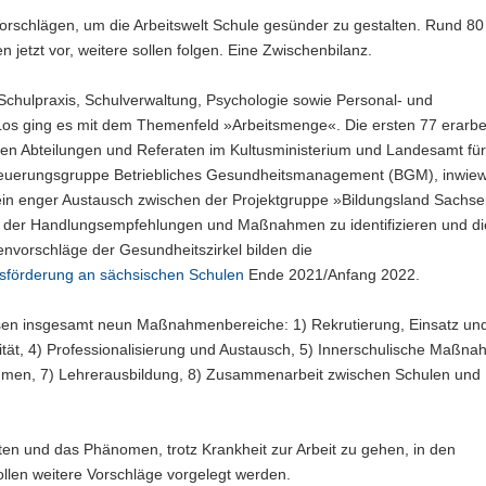
Vorschlägen, um die Arbeitswelt Schule gesünder zu gestalten. Rund 80
tzt vor, weitere sollen folgen. Eine Zwischenbilanz.
chulpraxis, Schulverwaltung, Psychologie sowie Personal- und
os ging es mit dem Themenfeld »Arbeitsmenge«. Die ersten 77 erarbe
gen Abteilungen und Referaten im Kultusministerium und Landesamt fü
 Steuerungsgruppe Betriebliches Gesundheitsmanagement (BGM), inwiewe
in enger Austausch zwischen der Projektgruppe »Bildungsland Sachs
 der Handlungsempfehlungen und Maßnahmen zu identifizieren und di
nvorschläge der Gesundheitszirkel bilden die
tsförderung an sächsischen Schulen
Ende 2021/Anfang 2022.
sen insgesamt neun Maßnahmenbereiche: 1) Rekrutierung, Einsatz un
talität, 4) Professionalisierung und Austausch, 5) Innerschulische Maßn
hmen, 7) Lehrerausbildung, 8) Zusammenarbeit zwischen Schulen und
en und das Phänomen, trotz Krankheit zur Arbeit zu gehen, in den
llen weitere Vorschläge vorgelegt werden.