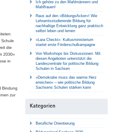
Ich gehöre zu den Mahlmännern und
Mahlfrauen!
Raus auf den »BildungsAcker«! Wie
Lehramtsstudierende Bildung für
nachhaltige Entwicklung ganz praktisch
selbst leben und lernen
iteten
»Lara Checkt«: Kultusministerium
r Schule
startet erste Förderschulkampagne
it die
Von Workshops bis Diskussionen: Mit
en 2030«
diesen Angeboten unterstützt die
ese in
Landeszentrale für politische Bildung
Schulen in Sachsen
»Demokratie muss das warme Herz
erreichen« – wie politische Bildung
Sachsens Schulen stärken kann
d Bindung
ahmen zur
Kategorien
Berufliche Orientierung