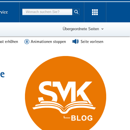
Suchbegriff
rvice
Suche starten
Übergeordnete Seiten
ast erhöhen
Animationen stoppen
Seite vorlesen
re