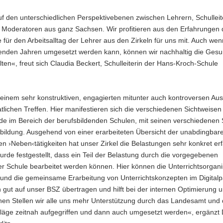
f den unterschiedlichen Perspektivebenen zwischen Lehrern, Schulleit
Moderatoren aus ganz Sachsen. Wir profitieren aus den Erfahrungen d
r den Arbeitsalltag der Lehrer aus den Zirkeln für uns mit. Auch wen
menden Jahren umgesetzt werden kann, können wir nachhaltig die Gesu
ten«, freut sich Claudia Beckert, Schulleiterin der Hans-Kroch-Schule
 einem sehr konstruktiven, engagierten mitunter auch kontroversen Au
tlichen Treffen. Hier manifestieren sich die verschiedenen Sichtweisen 
ade im Bereich der berufsbildenden Schulen, mit seinen verschiedenen 
bildung. Ausgehend von einer erarbeiteten Übersicht der unabdingbar
n ›Neben‹tätigkeiten hat unser Zirkel die Belastungen sehr konkret er
rde festgestellt, dass ein Teil der Belastung durch die vorgegebenen
Schule bearbeitet werden können. Hier können die Unterrichtsorganis
 und die gemeinsame Erarbeitung von Unterrichtskonzepten im Digitalp
ch gut auf unser BSZ übertragen und hilft bei der internen Optimierung 
welchen Stellen wir alle uns mehr Unterstützung durch das Landesamt un
äge zeitnah aufgegriffen und dann auch umgesetzt werden«, ergänzt D