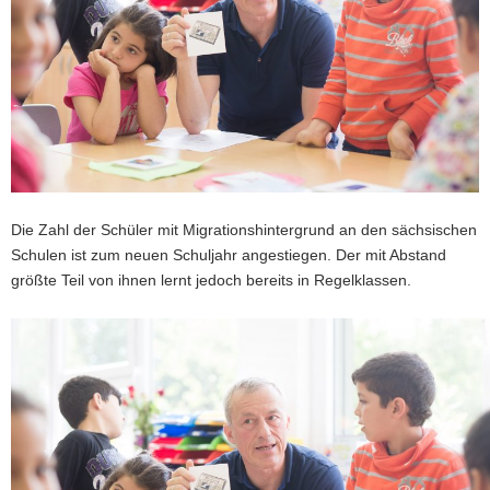
a
v
i
g
a
t
i
o
n
Die Zahl der Schüler mit Migrationshintergrund an den sächsischen
Schulen ist zum neuen Schuljahr angestiegen. Der mit Abstand
größte Teil von ihnen lernt jedoch bereits in Regelklassen.