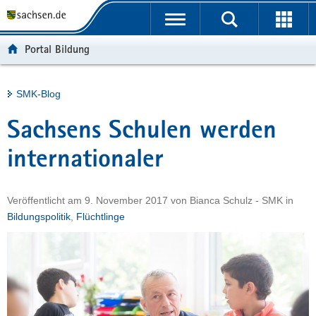
P
Portalübergreifende
o
H
Navigation
r
a
S
Portal Bildung
t
u
e
a
p
r
l
t
v
Hauptinhalt
SMK-Blog
ü
i
i
b
n
c
Sachsens Schulen werden
e
h
e
r
a
internationaler
g
l
r
t
Veröffentlicht am
9. November 2017
von
Bianca Schulz - SMK
in
e
Bildungspolitik
,
Flüchtlinge
i
f
e
n
d
e
N