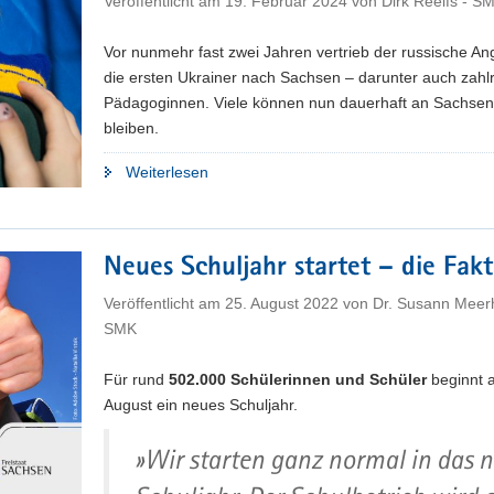
Veröffentlicht am
19. Februar 2024
von
Dirk Reelfs - S
Vor nunmehr fast zwei Jahren vertrieb der russische Ang
die ersten Ukrainer nach Sachsen – darunter auch zahl
Pädagoginnen. Viele können nun dauerhaft an Sachsen
bleiben.
"Viele
Weiterlesen
geflüchtete
Pädagogen
können
Neues Schuljahr startet – die Fak
bleiben"
Veröffentlicht am
25. August 2022
von
Dr. Susann Meer
SMK
Für rund
502.000 Schülerinnen und Schüler
beginnt 
August ein neues Schuljahr.
»Wir starten ganz normal in das 