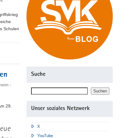
MK
riffskrieg
reiche
s Schulen
ten
Suche
heim -
Suchen
Suchen
am 29.
Unser soziales Netzwerk
neue
X
YouTube