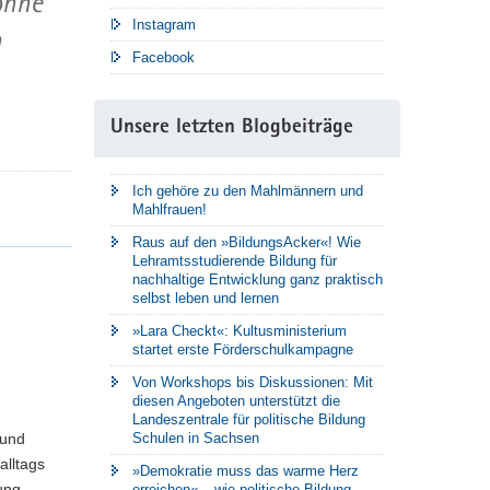
ohne
Instagram
n
Facebook
Unsere letzten Blogbeiträge
Ich gehöre zu den Mahlmännern und
Mahlfrauen!
Raus auf den »BildungsAcker«! Wie
Lehramtsstudierende Bildung für
nachhaltige Entwicklung ganz praktisch
selbst leben und lernen
»Lara Checkt«: Kultusministerium
startet erste Förderschulkampagne
Von Workshops bis Diskussionen: Mit
diesen Angeboten unterstützt die
Landeszentrale für politische Bildung
 und
Schulen in Sachsen
alltags
»Demokratie muss das warme Herz
ung
erreichen« – wie politische Bildung