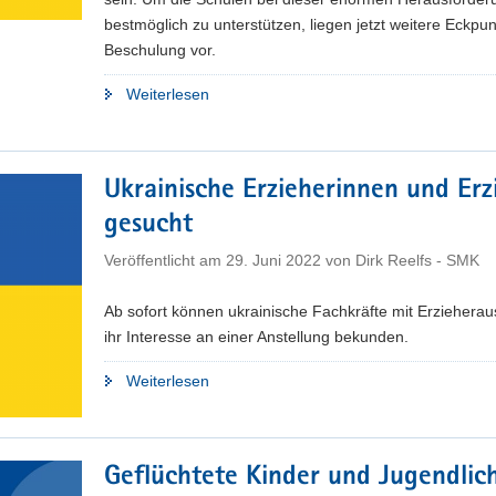
bestmöglich zu unterstützen, liegen jetzt weitere Eckpun
Beschulung vor.
"Eckpunkte
Weiterlesen
für
die
Beschulung
Ukrainische Erzieherinnen und Erz
ukrainischer
gesucht
Schüler
im
Veröffentlicht am
29. Juni 2022
von
Dirk Reelfs - SMK
Schuljahr
2022/23"
Ab sofort können ukrainische Fachkräfte mit Erzieherau
ihr Interesse an einer Anstellung bekunden.
"Ukrainische
Weiterlesen
Erzieherinnen
und
Erzieher
Geflüchtete Kinder und Jugendlic
gesucht"