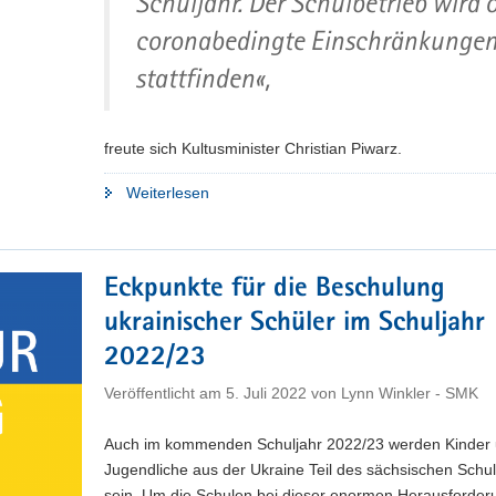
Schuljahr. Der Schulbetrieb wird 
coronabedingte Einschränkunge
stattfinden«,
freute sich Kultusminister Christian Piwarz.
"Neues
Weiterlesen
Schuljahr
startet
–
Eckpunkte für die Beschulung
die
ukrainischer Schüler im Schuljahr
Fakten"
2022/23
Veröffentlicht am
5. Juli 2022
von
Lynn Winkler - SMK
Auch im kommenden Schuljahr 2022/23 werden Kinder
Jugendliche aus der Ukraine Teil des sächsischen Schul
sein. Um die Schulen bei dieser enormen Herausforder