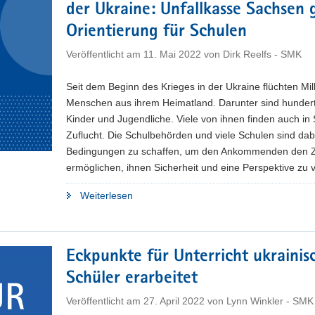
der Ukraine: Unfallkasse Sachsen 
Orientierung für Schulen
Veröffentlicht am
11. Mai 2022
von
Dirk Reelfs - SMK
Seit dem Beginn des Krieges in der Ukraine flüchten Mil
Menschen aus ihrem Heimatland. Darunter sind hunder
Kinder und Jugendliche. Viele von ihnen finden auch in
Zuflucht. Die Schulbehörden und viele Schulen sind dab
Bedingungen zu schaffen, um den Ankommenden den 
ermöglichen, ihnen Sicherheit und eine Perspektive zu v
"Geflüchtete
Weiterlesen
Kinder
und
Jugendliche
Eckpunkte für Unterricht ukrainis
aus
Schüler erarbeitet
der
Ukraine:
Veröffentlicht am
27. April 2022
von
Lynn Winkler - SMK
Unfallkasse