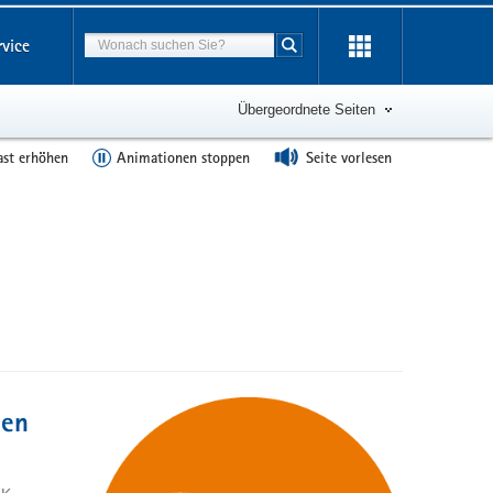
Suchbegriff
rvice
Suche starten
Übergeordnete Seiten
ast erhöhen
Animationen stoppen
Seite vorlesen
nen