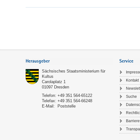
Service
Herausgeber
Service
Sächsisches Staatsministerium für
Impres
Kultus
Kontakt
Carolaplatz 1
01097
Dresden
Newslet
Telefon:
+49 351 564-65122
Suche
Telefax:
+49 351 564-66248
Datensc
E-Mail:
Poststelle
Rechtli
Barriere
Transpa