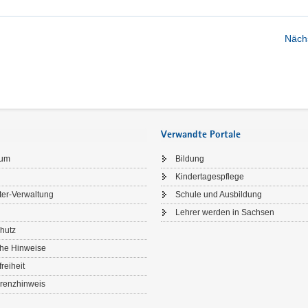
ukrainische
Schülerinnen
Nächs
und
Schüler
gesucht"
Verwandte Portale
sum
Bildung
Kindertagespflege
ter-Verwaltung
Schule und Ausbildung
Lehrer werden in Sachsen
hutz
che Hinweise
freiheit
renzhinweis