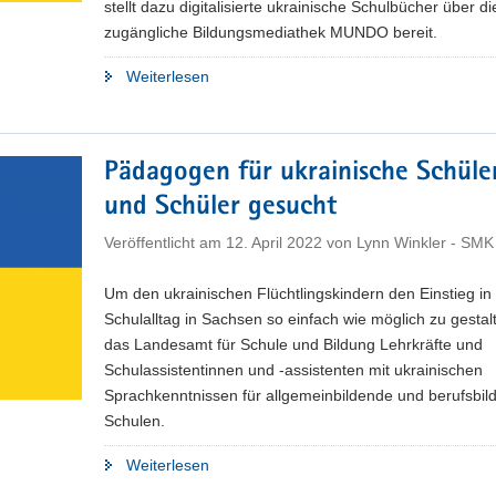
stellt dazu digitalisierte ukrainische Schulbücher über die
zugängliche Bildungsmediathek MUNDO bereit.
"Mehr
Weiterlesen
als
1.200
ukrainische
Pädagogen für ukrainische Schüle
Lehrwerke
und Schüler gesucht
stehen
für
Veröffentlicht am
12. April 2022
von
Lynn Winkler - SMK
Unterrichtseinsatz
digital
Um den ukrainischen Flüchtlingskindern den Einstieg in
bereit"
Schulalltag in Sachsen so einfach wie möglich zu gestal
das Landesamt für Schule und Bildung Lehrkräfte und
Schulassistentinnen und -assistenten mit ukrainischen
Sprachkenntnissen für allgemeinbildende und berufsbil
Schulen.
"Pädagogen
Weiterlesen
für