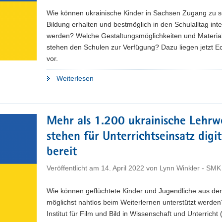
Sachsen
Wie können ukrainische Kinder in Sachsen Zugang zu s
gibt
Bildung erhalten und bestmöglich in den Schulalltag inte
Orientierung
werden? Welche Gestaltungsmöglichkeiten und Materia
für
stehen den Schulen zur Verfügung? Dazu liegen jetzt E
Schulen"
vor.
"Eckpunkte
Weiterlesen
für
Unterricht
ukrainischer
Mehr als 1.200 ukrainische Lehrw
Schüler
stehen für Unterrichtseinsatz digit
erarbeitet"
bereit
Veröffentlicht am
14. April 2022
von
Lynn Winkler - SMK
Wie können geflüchtete Kinder und Jugendliche aus der
möglichst nahtlos beim Weiterlernen unterstützt werde
Institut für Film und Bild in Wissenschaft und Unterrich