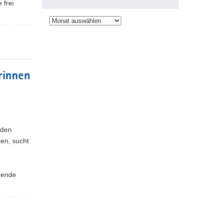
 frei
Archiv
rinnen
 den
ten, sucht
dende