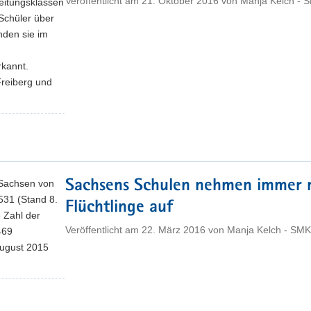
Veröffentlicht am
21. Oktober 2016
von
Manja Kelch - 
reitungsklassen
Schüler über
nden sie im
rkannt.
Freiberg und
n Sachsen von
Sachsens Schulen nehmen immer 
531 (Stand 8.
Flüchtlinge auf
 Zahl der
Veröffentlicht am
22. März 2016
von
Manja Kelch - SMK
469
August 2015