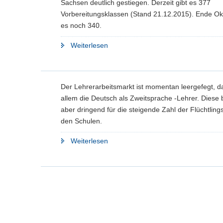
Sachsen deutlich gestiegen. Derzeit gibt es 377
an
Vorbereitungsklassen (Stand 21.12.2015). Ende O
Gymnasien"
es noch 340.
"Zahl
Weiterlesen
der
Vorbereitungsklassen
für
Der Lehrerarbeitsmarkt ist momentan leergefegt, das
Flüchtlingskinder
allem die Deutsch als Zweitsprache -Lehrer. Diese 
steigt
aber dringend für die steigende Zahl der Flüchtling
weiter"
den Schulen.
"Deutsch
Weiterlesen
als
Zweitsprache-
Lehrer
dringend
gesucht"