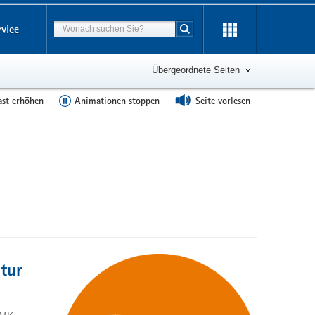
Suchbegriff
rvice
Suche starten
Übergeordnete Seiten
ast erhöhen
Animationen stoppen
Seite vorlesen
tur