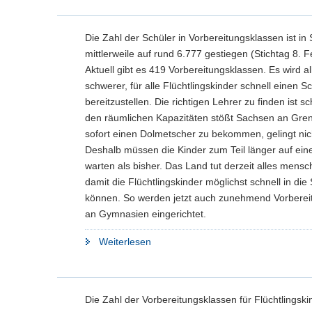
n
e
c
w
nehmen
a
)
l
h
e
l
immer
n
s
c
Die Zahl der Schüler in Vorbereitungsklassen ist in
w
mehr
)
e
h
e
mittlerweile auf rund 6.777 gestiegen (Stichtag 8. 
Flüchtlinge
l
s
c
Aktuell gibt es 419 Vorbereitungsklassen. Es wird a
auf"
n
e
h
schwerer, für alle Flüchtlingskinder schnell einen Sc
)
l
s
bereitzustellen. Die richtigen Lehrer zu finden ist s
n
e
den räumlichen Kapazitäten stößt Sachsen an Gre
)
l
sofort einen Dolmetscher zu bekommen, gelingt nic
n
Deshalb müssen die Kinder zum Teil länger auf ein
)
warten als bisher. Das Land tut derzeit alles mens
damit die Flüchtlingskinder möglichst schnell in di
können. So werden jetzt auch zunehmend Vorberei
an Gymnasien eingerichtet.
"Vorbereitungsklassen
Weiterlesen
für
Flüchtlingskinder
jetzt
Die Zahl der Vorbereitungsklassen für Flüchtlingskin
auch