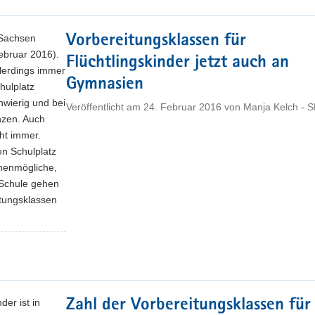
 Sachsen
Vorbereitungsklassen für
Februar 2016).
Flüchtlingskinder jetzt auch an
llerdings immer
Gymnasien
hulplatz
chwierig und bei
Veröffentlicht am
24. Februar 2016
von
Manja Kelch - 
nzen. Auch
ht immer.
en Schulplatz
chenmögliche,
e Schule gehen
tungsklassen
der ist in
Zahl der Vorbereitungsklassen für