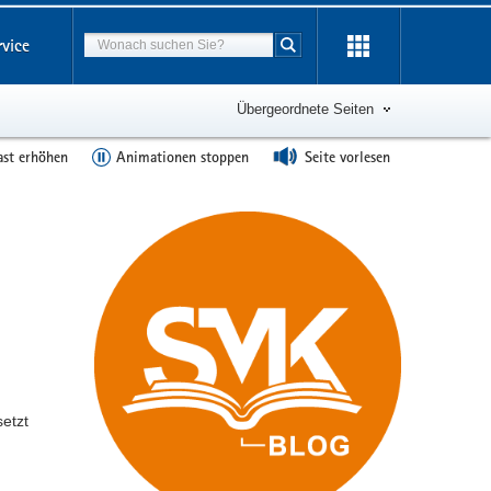
Suchbegriff
rvice
Suche starten
Übergeordnete Seiten
ast erhöhen
Animationen stoppen
Seite vorlesen
etzt