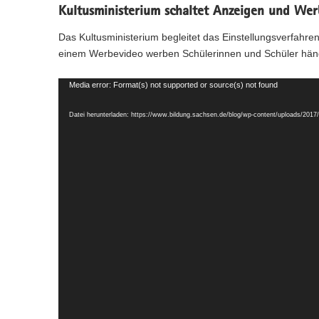
n
e
c
w
Kultusministerium schaltet Anzeigen und Wer
a
)
l
h
e
l
n
s
Das Kultusministerium begleitet das Einstellungsverfahre
c
w
)
e
h
einem Werbevideo werben Schülerinnen und Schüler hän
e
l
s
c
n
e
h
Video-
Media error: Format(s) not supported or source(s) not found
)
l
s
Player
n
e
Datei herunterladen: https://www.bildung.sachsen.de/blog/wp-content/uploads/
)
l
n
)