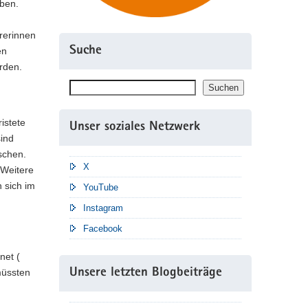
eben.
rerinnen
Suche
en
rden.
Suchen
Suchen
ristete
Unser soziales Netzwerk
sind
schen.
X
Weitere
 sich im
YouTube
Instagram
Facebook
net (
müssten
Unsere letzten Blogbeiträge