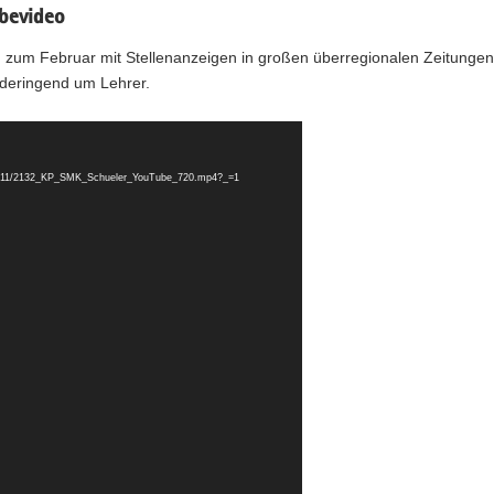
bevideo
n zum Februar mit Stellenanzeigen in großen überregionalen Zeitungen
deringend um Lehrer.
2017/11/2132_KP_SMK_Schueler_YouTube_720.mp4?_=1