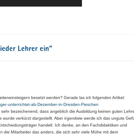
ieder Lehrer ein
”
Seiteneinsteigern besetzt werden? Gerade las ich folgenden Artikel:
eiger-unterrichtet-ab-Dezember-in-Dresden-Pieschen
r sehr bezeichenend, dass angeblich die Ausbildung keinen guten Lehr
ge wurde verkürzt dargestellt. Aber irgendwie werde ich das ungute Gef
r Entscheidungsträger handelt. Ich denke, an den Fachdidaktiken und
n die Mitarbeiter das anders, die sich sehr viele Mühe mit dem