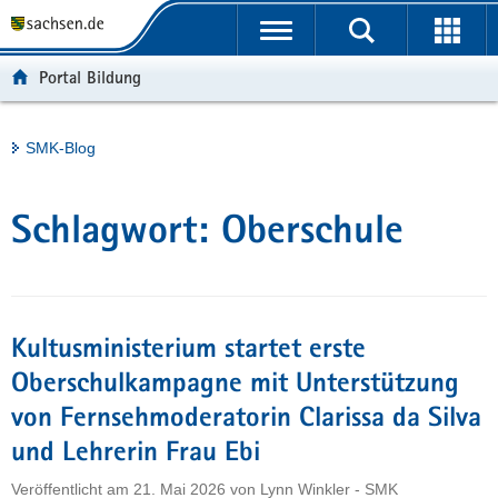
P
Portalübergreifende
o
H
Navigation
r
a
S
Portal Bildung
t
u
e
a
p
r
l
t
v
Hauptinhalt
SMK-Blog
ü
i
i
b
n
c
e
h
e
Schlagwort:
Oberschule
r
a
g
l
r
t
e
i
Kultusministerium startet erste
f
Oberschulkampagne mit Unterstützung
e
von Fernsehmoderatorin Clarissa da Silva
n
d
und Lehrerin Frau Ebi
e
Veröffentlicht am
21. Mai 2026
von
Lynn Winkler - SMK
N