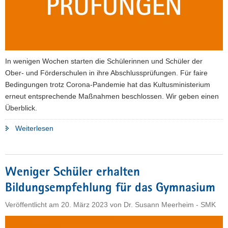
In wenigen Wochen starten die Schülerinnen und Schüler der
Ober- und Förderschulen in ihre Abschlussprüfungen. Für faire
Bedingungen trotz Corona-Pandemie hat das Kultusministerium
erneut entsprechende Maßnahmen beschlossen. Wir geben einen
Überblick.
"So
Weiterlesen
sehen
die
Abschlussprüfungen
Weniger Schüler erhalten
an
Bildungsempfehlung für das Gymnasium
Ober-
und
Veröffentlicht am
20. März 2023
von
Dr. Susann Meerheim - SMK
Förderschulen
2023