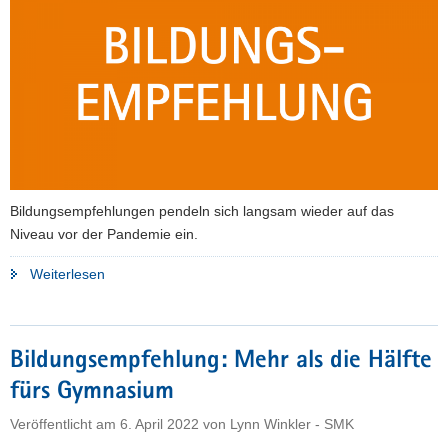
aus"
Bildungsempfehlungen pendeln sich langsam wieder auf das
Niveau vor der Pandemie ein.
"Weniger
Weiterlesen
Schüler
erhalten
Bildungsempfehlung
Bildungsempfehlung: Mehr als die Hälfte
für
fürs Gymnasium
das
Gymnasium"
Veröffentlicht am
6. April 2022
von
Lynn Winkler - SMK