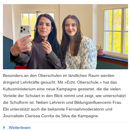
a
v
i
g
a
t
i
o
n
Besonders an den Oberschulen im ländlichen Raum werden
dringend Lehrkräfte gesucht. Mit »Echt. Oberschule.« hat das
Kultusministerium eine neue Kampagne gestartet, die die vielen
Vorteile der Schulart in den Blick nimmt und zeigt, wie unterschätzt
die Schulform ist. Neben Lehrerin und Bildungsinfluencerin Frau
Ebi unterstützt auch die bekannte Fernsehmoderatorin und
Journalistin Clarissa Corrêa da Silva die Kampagne.
"Kultusministerium
Weiterlesen