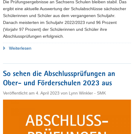
Die Prüfungsergebnisse an Sachsens Schulen bleiben stabil. Das
ergibt eine aktuelle Auswertung der Schulabschlüsse sächsischer
Schülerinnen und Schüler aus dem vergangenen Schuljahr.
Danach meisterten im Schuljahr 2022/2023 rund 96 Prozent
(Vorjahr 97 Prozent) der Schülerinnen und Schüler ihre
Abschlussprüfungen erfolgreich.
"Schulabschluss:
Weiterlesen
Rund
96
Prozent
So sehen die Abschlussprüfungen an
der
Ober- und Förderschulen 2023 aus
Schülerinnen
und
Veröffentlicht am
4. April 2023
von
Lynn Winkler - SMK
Schüler
waren
erfolgreich"