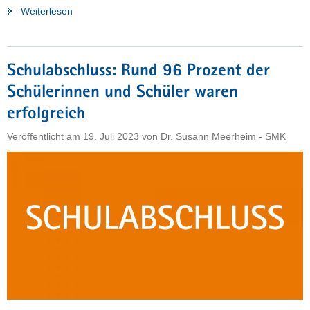
"»Meine
Weiterlesen
Liebe
war
immer
Schulabschluss: Rund 96 Prozent der
Deutsch«"
Schülerinnen und Schüler waren
erfolgreich
Veröffentlicht am
19. Juli 2023
von
Dr. Susann Meerheim - SMK