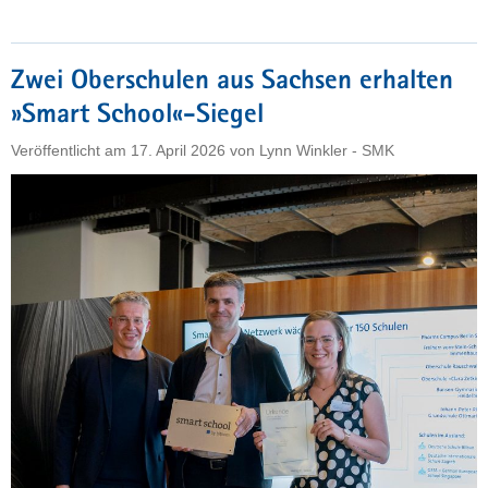
startet
erste
Oberschulkampagne
Zwei Oberschulen aus Sachsen erhalten
mit
»Smart School«-Siegel
Unterstützung
von
Veröffentlicht am
17. April 2026
von
Lynn Winkler - SMK
Fernsehmoderatorin
Clarissa
da
Silva
und
Lehrerin
Frau
Ebi"