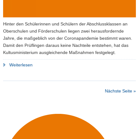
Hinter den Schülerinnen und Schülern der Abschlussklassen an
Oberschulen und Förderschulen liegen zwei herausfordernde
Jahre, die maßgeblich von der Coronapandemie bestimmt waren.
Damit den Prüflingen daraus keine Nachteile entstehen, hat das
Kultusministerium ausgleichende Maßnahmen festgelegt.
"Faire
Weiterlesen
Prüfungsbedingungen
für
Schüler
Nächste Seite »
an
Ober-
und
Förderschulen
geschaffen"