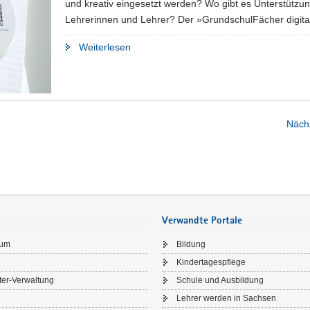
und kreativ eingesetzt werden? Wo gibt es Unterstützun
Arbeitswelt
Lehrerinnen und Lehrer? Der »GrundschulFächer digital«
von
"Der
Weiterlesen
morgen"
»GrundschulFächer
digital«
ist
da!"
Nächs
Verwandte Portale
sum
Bildung
Kindertagespflege
ter-Verwaltung
Schule und Ausbildung
Lehrer werden in Sachsen