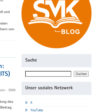
SMK
ell und
esten
chern von
Suche
n:
Suchen
(ITS)
Suchen
Unser soziales Netzwerk
eim - SMK
klung des
X
Beitrag.
YouTube