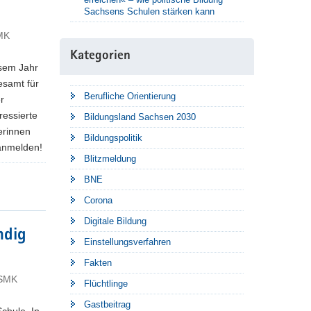
Sachsens Schulen stärken kann
SMK
Kategorien
esem Jahr
esamt für
Berufliche Orientierung
r
ressierte
Bildungsland Sachsen 2030
erinnen
Bildungspolitik
 anmelden!
Blitzmeldung
BNE
Corona
Digitale Bildung
ndig
Einstellungsverfahren
Fakten
 SMK
Flüchtlinge
Gastbeitrag
chule. In