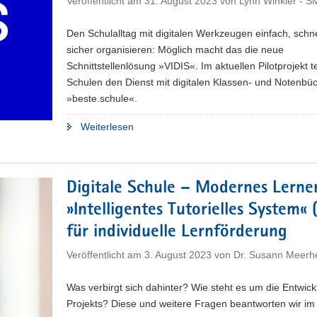
Veröffentlicht am
31. August 2023
von
Lynn Winkler - 
Den Schulalltag mit digitalen Werkzeugen einfach, schn
sicher organisieren: Möglich macht das die neue
Schnittstellenlösung »VIDIS«. Im aktuellen Pilotprojekt t
Schulen den Dienst mit digitalen Klassen- und Notenbü
»beste.schule«.
"Schulen
Weiterlesen
testen
mit
»VIDIS«
Digitale Schule – Modernes Lerne
Zugang
»Intelligentes Tutorielles System« 
zu
digitalen
für individuelle Lernförderung
Schul-
Veröffentlicht am
3. August 2023
von
Dr. Susann Meerh
Tools"
Was verbirgt sich dahinter? Wie steht es um die Entwic
Projekts? Diese und weitere Fragen beantworten wir im 