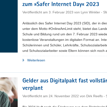
zum »Safer Internet Day« 2023
über
uns«"
Veröffentlicht am
3. Februar 2023
von
Lynn Winkler - 
Anlässlich des Safer Internet Day 2023 (SID), der in di
unter dem Motto #OnlineAmLimit steht, bietet das Land
Schule und Bildung rund um den 7. Februar 2023 wiede
kostenlose Veranstaltungen im digitalen Format an. Inte
Schülerinnen und Schüler, Lehrkräfte, Schulsozialarbeit
und Schulsozialarbeiter sowie Eltern können sich noch
"Noch
Weiterlesen
freie
Plätze
für
Gelder aus Digitalpakt fast vollstä
Online-
verplant
Angebote
zum
Veröffentlicht am
24. November 2022
von
Dirk Reelfs -
»Safer
Internet
Bis 2024 läuft noch die Förderung aus dem Digitalpakt S