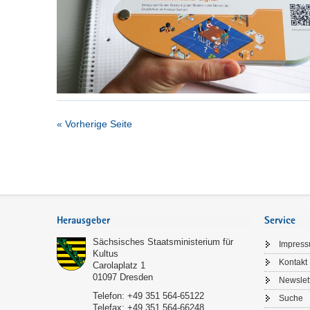
« Vorherige Seite
Service
Herausgeber
Service
Sächsisches Staatsministerium für
Impres
Kultus
Kontakt
Carolaplatz 1
01097
Dresden
Newslet
Telefon:
+49 351 564-65122
Suche
Telefax:
+49 351 564-66248