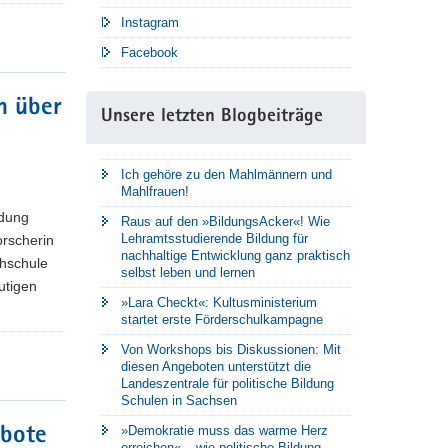
Instagram
Facebook
n über
Unsere letzten Blogbeiträge
Ich gehöre zu den Mahlmännern und
Mahlfrauen!
ldung
Raus auf den »BildungsAcker«! Wie
Lehramtsstudierende Bildung für
orscherin
nachhaltige Entwicklung ganz praktisch
chschule
selbst leben und lernen
utigen
»Lara Checkt«: Kultusministerium
startet erste Förderschulkampagne
Von Workshops bis Diskussionen: Mit
diesen Angeboten unterstützt die
Landeszentrale für politische Bildung
Schulen in Sachsen
»Demokratie muss das warme Herz
ebote
erreichen« – wie politische Bildung