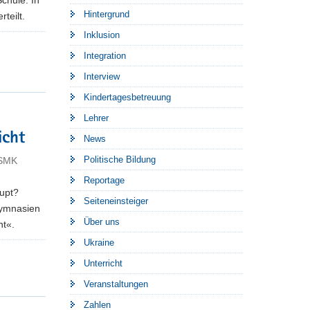
Hintergrund
teilt.
Inklusion
Integration
Interview
Kindertagesbetreuung
Lehrer
icht
News
Politische Bildung
 SMK
Reportage
aupt?
Seiteneinsteiger
Gymnasien
Über uns
ht«.
Ukraine
Unterricht
Veranstaltungen
Zahlen