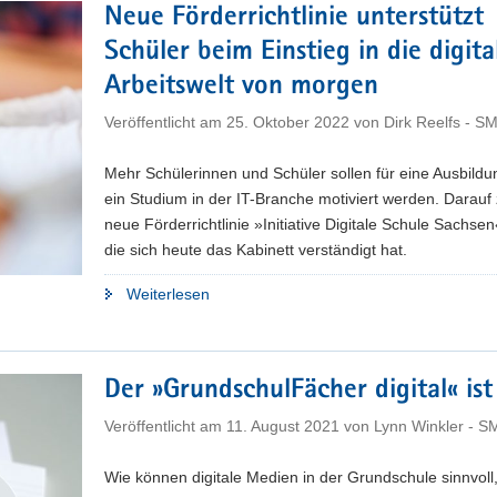
Gymnasien
Neue Förderrichtlinie unterstützt
erproben
Schüler beim Einstieg in die digita
Hybridunterricht"
Arbeitswelt von morgen
Veröffentlicht am
25. Oktober 2022
von
Dirk Reelfs - S
Mehr Schülerinnen und Schüler sollen für eine Ausbildu
ein Studium in der IT-Branche motiviert werden. Darauf z
neue Förderrichtlinie »Initiative Digitale Schule Sachsen
die sich heute das Kabinett verständigt hat.
"Neue
Weiterlesen
Förderrichtlinie
unterstützt
Schüler
Der »GrundschulFächer digital« ist
beim
Einstieg
Veröffentlicht am
11. August 2021
von
Lynn Winkler - S
in
die
Wie können digitale Medien in der Grundschule sinnvoll,
digitale