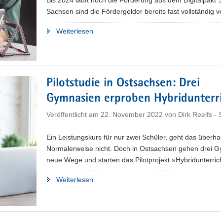
Day«
Sachsen sind die Fördergelder bereits fast vollständig ver
2023"
"Gelder
Weiterlesen
aus
Digitalpakt
fast
vollständig
Pilotstudie in Ostsachsen: Drei
verplant"
Gymnasien erproben Hybridunterr
Veröffentlicht am
22. November 2022
von
Dirk Reelfs -
Ein Leistungskurs für nur zwei Schüler, geht das überh
Normalerweise nicht. Doch in Ostsachsen gehen drei 
neue Wege und starten das Pilotprojekt »Hybridunterric
"Pilotstudie
Weiterlesen
in
Ostsachsen:
Drei