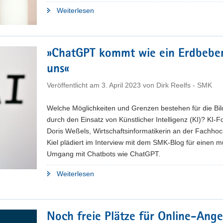
"Digitale
Weiterlesen
Schule
–
Modernes
»ChatGPT kommt wie ein Erdbebe
Lernen:
uns«
»Intelligentes
Tutorielles
Veröffentlicht am
3. April 2023
von
Dirk Reelfs - SMK
System«
(ITS)
Welche Möglichkeiten und Grenzen bestehen für die Bi
für
durch den Einsatz von Künstlicher Intelligenz (KI)? KI-F
individuelle
Doris Weßels, Wirtschaftsinformatikerin an der Fachho
Lernförderung"
Kiel plädiert im Interview mit dem SMK-Blog für einen m
Umgang mit Chatbots wie ChatGPT.
"»ChatGPT
Weiterlesen
kommt
wie
ein
Noch freie Plätze für Online-Ang
Erdbeben