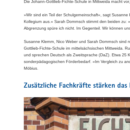
n
Die Johann-Gottlieb-Fichte-Schule in Mittweida macht vor
e
c
w
a
)
l
h
e
l
n
s
»Wir sind ein Teil der Schulgemeinschaft«, sagt Susanne
c
w
)
e
h
Kollegium aus.« Sarah Dommsch stimmt den beiden zu: »Auf
e
l
s
c
Abgrenzung spüre ich nicht. Im Gegenteil. Wir können uns
n
e
h
)
l
s
Susanne Klemm, Nico Weber und Sarah Dommsch sind nur 
n
e
Gottlieb-Fichte-Schule im mittelsächsischen Mittweida. 
)
l
und sprechen Deutsch als Zweitsprache (DaZ). Etwa 25 K
n
sonderpädagogischen Förderbedarf. »Im Vergleich zu ander
)
Möbius.
Zusätzliche Fachkräfte stärken das