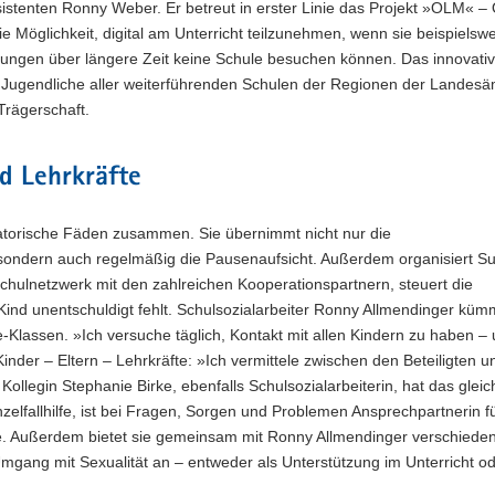
ssistenten Ronny Weber. Er betreut in erster Linie das Projekt »OLM« – 
ie Möglichkeit, digital am Unterricht teilzunehmen, wenn sie beispielsw
ungen über längere Zeit keine Schule besuchen können. Das innovativ
d Jugendliche aller weiterführenden Schulen der Regionen der Landesä
Trägerschaft.
nd Lehrkräfte
satorische Fäden zusammen. Sie übernimmt nicht nur die
ondern auch regelmäßig die Pausenaufsicht. Außerdem organisiert S
chulnetzwerk mit den zahlreichen Kooperationspartnern, steuert die
ind unentschuldigt fehlt. Schulsozialarbeiter Ronny Allmendinger kümm
-Klassen. »Ich versuche täglich, Kontakt mit allen Kindern zu haben –
 Kinder – Eltern – Lehrkräfte: »Ich vermittele zwischen den Beteiligten u
ollegin Stephanie Birke, ebenfalls Schulsozialarbeiterin, hat das gleic
inzelfallhilfe, ist bei Fragen, Sorgen und Problemen Ansprechpartnerin fü
te. Außerdem bietet sie gemeinsam mit Ronny Allmendinger verschieden
gang mit Sexualität an – entweder als Unterstützung im Unterricht o