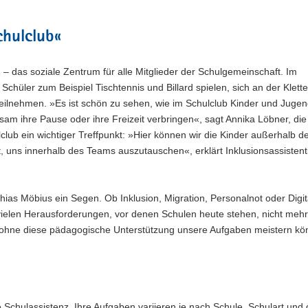
chulclub«
– das soziale Zentrum für alle Mitglieder der Schulgemeinschaft. Im
chüler zum Beispiel Tischtennis und Billard spielen, sich an der Klet
teilnehmen. »Es ist schön zu sehen, wie im Schulclub Kinder und Jugen
ihre Pause oder ihre Freizeit verbringen«, sagt Annika Löbner, die
lclub ein wichtiger Treffpunkt: »Hier können wir die Kinder außerhalb d
 uns innerhalb des Teams auszutauschen«, erklärt Inklusionsassistent
thias Möbius ein Segen. Ob Inklusion, Migration, Personalnot oder Digit
ie vielen Herausforderungen, vor denen Schulen heute stehen, nicht mehr
wir ohne diese pädagogische Unterstützung unsere Aufgaben meistern k
ie Schulassistenz. Ihre Aufgaben variieren je nach Schule, Schulart und