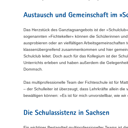
Austausch und Gemeinschaft im »S
Das Herzstück des Ganztagsangebots ist der »Schulclub« 
sogenannten »Fichtekeller« können die Schülerinnen und S
ausprobieren oder an vielfältigen Arbeitsgemeinschaften 
klassenübergreifend zusammenkommen und hier gemeinsam 
Schulclub leitet. Doch auch für das Kollegium ist der Schu
Unterrichts erleben und haben außerdem die Gelegenheit,
Dommsch.
Das multiprofessionelle Team der Fichteschule ist für Mat
– der Schulleiter ist überzeugt, dass Lehrkräfte allein d
bewältigen können: »Es ist für mich unvorstellbar, wie 
Die Schulassistenz in Sachsen
Ein wichtiger Bestandteil multiprofessioneller Teams ist d