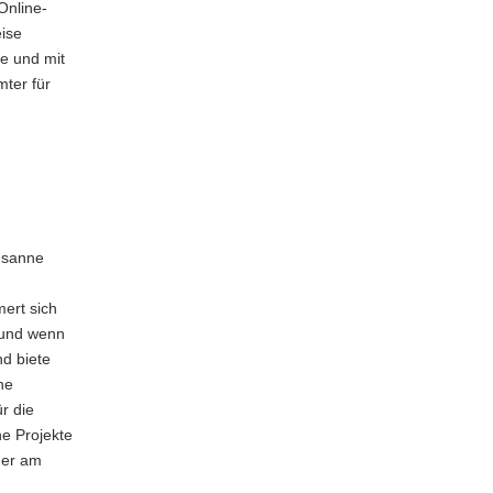
Online-
eise
e und mit
mter für
usanne
ert sich
 und wenn
nd biete
he
r die
e Projekte
der am