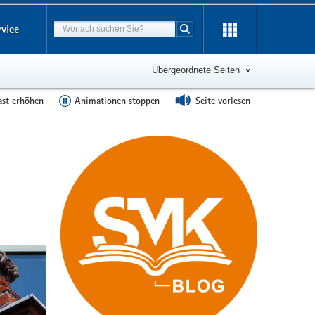
Suchbegriff
rvice
Suche starten
Übergeordnete Seiten
ast erhöhen
Animationen stoppen
Seite vorlesen