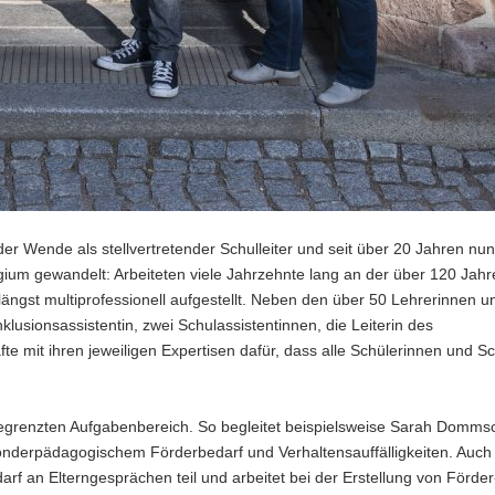
der Wende als stellvertretender Schulleiter und seit über 20 Jahren nun
legium gewandelt: Arbeiteten viele Jahrzehnte lang an der über 120 Jahr
 längst multiprofessionell aufgestellt. Neben den über 50 Lehrerinnen 
nklusionsassistentin, zwei Schulassistentinnen, die Leiterin des
 mit ihren jeweiligen Expertisen dafür, dass alle Schülerinnen und Sc
gegrenzten Aufgabenbereich. So begleitet beispielsweise Sarah Dommsc
sonderpädagogischem Förderbedarf und Verhaltensauffälligkeiten. Auch
rf an Elterngesprächen teil und arbeitet bei der Erstellung von Förder