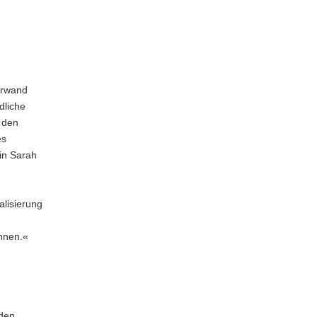
terwand
dliche
 den
es
in Sarah
alisierung
önnen.«
 den