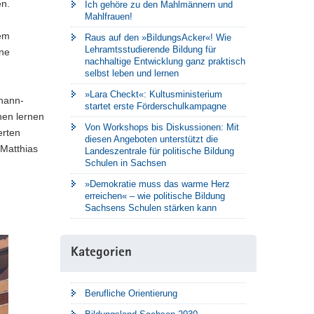
en.
Ich gehöre zu den Mahlmännern und
Mahlfrauen!
dem
Raus auf den »BildungsAcker«! Wie
Lehramtsstudierende Bildung für
ine
nachhaltige Entwicklung ganz praktisch
selbst leben und lernen
»Lara Checkt«: Kultusministerium
hann-
startet erste Förderschulkampagne
nen lernen
Von Workshops bis Diskussionen: Mit
erten
diesen Angeboten unterstützt die
 Matthias
Landeszentrale für politische Bildung
Schulen in Sachsen
»Demokratie muss das warme Herz
erreichen« – wie politische Bildung
Sachsens Schulen stärken kann
Kategorien
Berufliche Orientierung