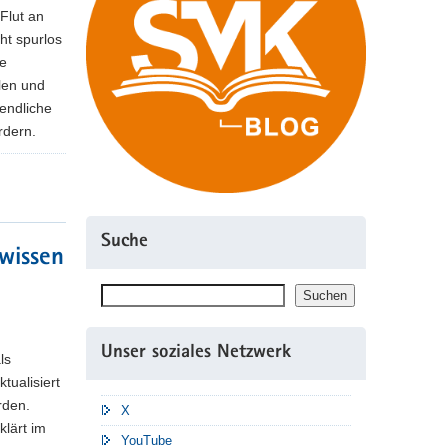
Flut an
ht spurlos
re
len und
endliche
rdern.
Suche
wissen
Suchen
Suchen
Unser soziales Netzwerk
ls
tualisiert
rden.
X
klärt im
YouTube