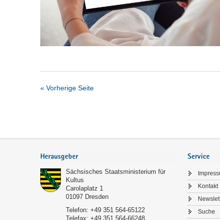
« Vorherige Seite
Service
Herausgeber
Service
Sächsisches Staatsministerium für
Impres
Kultus
Kontakt
Carolaplatz 1
01097
Dresden
Newslet
Telefon:
+49 351 564-65122
Suche
Telefax:
+49 351 564-66248