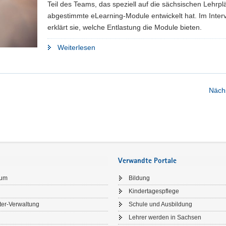
Teil des Teams, das speziell auf die sächsischen Lehrpl
abgestimmte eLearning-Module entwickelt hat. Im Inter
erklärt sie, welche Entlastung die Module bieten.
"»Wir
Weiterlesen
nehmen
Lehrkräften
vieles
Nächs
ab«"
Verwandte Portale
sum
Bildung
Kindertagespflege
ter-Verwaltung
Schule und Ausbildung
Lehrer werden in Sachsen