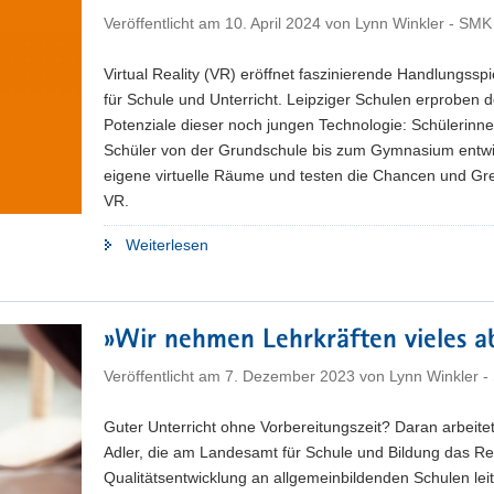
Veröffentlicht am
10. April 2024
von
Lynn Winkler - SMK
Virtual Reality (VR) eröffnet faszinierende Handlungssp
für Schule und Unterricht. Leipziger Schulen erproben d
Potenziale dieser noch jungen Technologie: Schülerinn
Schüler von der Grundschule bis zum Gymnasium entwi
eigene virtuelle Räume und testen die Chancen und Gr
VR.
"Neue
Weiterlesen
Welt
des
Lernens"
»Wir nehmen Lehrkräften vieles a
Veröffentlicht am
7. Dezember 2023
von
Lynn Winkler 
Guter Unterricht ohne Vorbereitungszeit? Daran arbeite
Adler, die am Landesamt für Schule und Bildung das Re
Qualitätsentwicklung an allgemeinbildenden Schulen leite