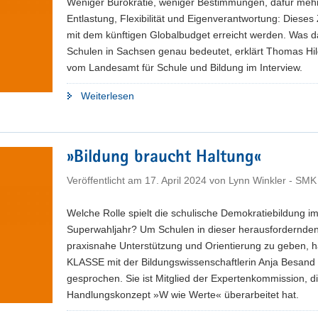
Weniger Bürokratie, weniger Bestimmungen, dafür meh
Entlastung, Flexibilität und Eigenverantwortung: Dieses Z
mit dem künftigen Globalbudget erreicht werden. Was d
Schulen in Sachsen genau bedeutet, erklärt Thomas Hi
vom Landesamt für Schule und Bildung im Interview.
"Aus
Weiterlesen
drei
mach
eins"
»Bildung braucht Haltung«
Veröffentlicht am
17. April 2024
von
Lynn Winkler - SMK
Welche Rolle spielt die schulische Demokratiebildung i
Superwahljahr? Um Schulen in dieser herausfordernden
praxisnahe Unterstützung und Orientierung zu geben, h
KLASSE mit der Bildungswissenschaftlerin Anja Besand
gesprochen. Sie ist Mitglied der Expertenkommission, d
Handlungskonzept »W wie Werte« überarbeitet hat.