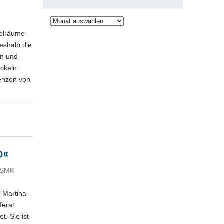
Archiv
ielräume
eshalb die
en und
ckeln
enzen von
b«
- SMK
t Martina
ferat
t. Sie ist