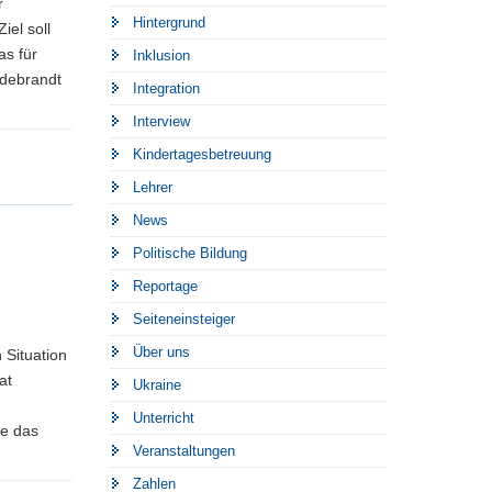
r
Hintergrund
iel soll
as für
Inklusion
ldebrandt
Integration
Interview
Kindertagesbetreuung
Lehrer
News
Politische Bildung
Reportage
Seiteneinsteiger
m
Über uns
 Situation
at
Ukraine
Unterricht
ie das
Veranstaltungen
Zahlen