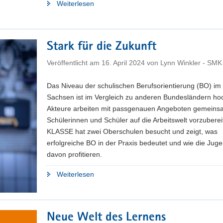
"»Bildung
Weiterlesen
braucht
Haltung«"
Stark für die Zukunft
Veröffentlicht am
16. April 2024
von
Lynn Winkler - SMK
Das Niveau der schulischen Berufsorientierung (BO) im 
Sachsen ist im Vergleich zu anderen Bundesländern hoc
Akteure arbeiten mit passgenauen Angeboten gemeins
Schülerinnen und Schüler auf die Arbeitswelt vorzuberei
KLASSE hat zwei Oberschulen besucht und zeigt, was
erfolgreiche BO in der Praxis bedeutet und wie die Jug
davon profitieren.
"Stark
Weiterlesen
für
die
Zukunft"
Neue Welt des Lernens