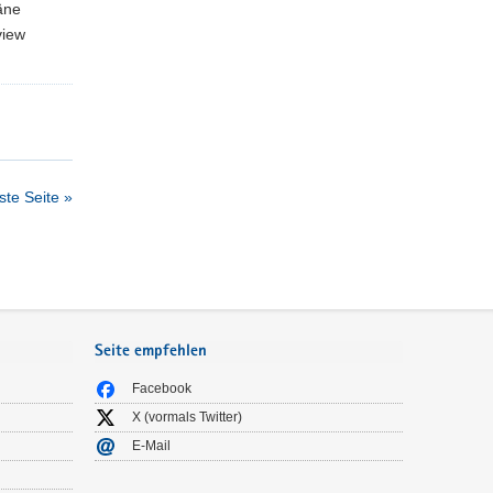
äne
view
te Seite »
Seite empfehlen
Facebook
X (vormals Twitter)
E-Mail