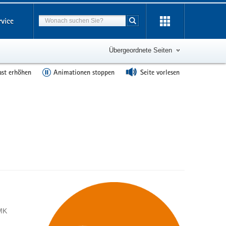
Suchbegriff
rvice
Suche starten
Übergeordnete Seiten
ast erhöhen
Animationen stoppen
Seite vorlesen
SMK