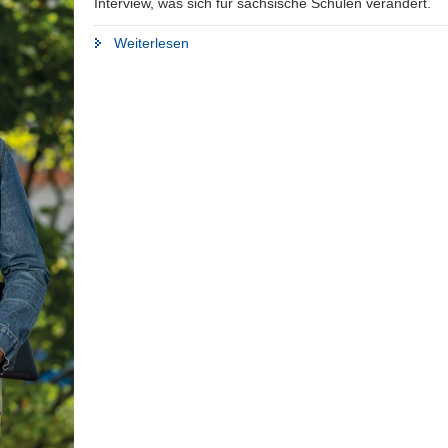
Interview, was sich für sächsische Schulen verändert.
"Mehr
Weiterlesen
Kompetenzen,
weniger
Fachwissen"