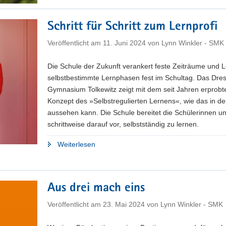
Schritt für Schritt zum Lernprofi
Veröffentlicht am
11. Juni 2024
von
Lynn Winkler - SMK
Die Schule der Zukunft verankert feste Zeiträume und L
selbstbestimmte Lernphasen fest im Schultag. Das Dre
Gymnasium Tolkewitz zeigt mit dem seit Jahren erprobt
Konzept des »Selbstregulierten Lernens«, wie das in de
aussehen kann. Die Schule bereitet die Schülerinnen u
schrittweise darauf vor, selbstständig zu lernen.
"Schritt
Weiterlesen
für
Schritt
zum
Aus drei mach eins
Lernprofi"
Veröffentlicht am
23. Mai 2024
von
Lynn Winkler - SMK