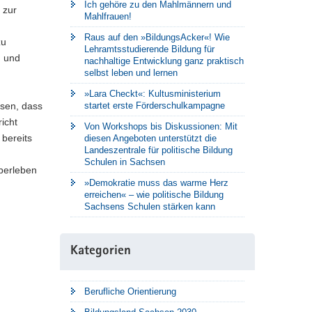
Ich gehöre zu den Mahlmännern und
 zur
Mahlfrauen!
Raus auf den »BildungsAcker«! Wie
zu
Lehramtsstudierende Bildung für
n und
nachhaltige Entwicklung ganz praktisch
selbst leben und lernen
»Lara Checkt«: Kultusministerium
ssen, dass
startet erste Förderschulkampagne
icht
Von Workshops bis Diskussionen: Mit
 bereits
diesen Angeboten unterstützt die
Landeszentrale für politische Bildung
Schulen in Sachsen
Überleben
»Demokratie muss das warme Herz
erreichen« – wie politische Bildung
Sachsens Schulen stärken kann
Kategorien
Berufliche Orientierung