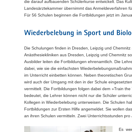
BNE - Bildung für nachhaltige
-
e
die darauf aufbauenden Schülerkurse entwickelt. Das Kul
s
n
g
e
r
(
Entwicklung
P
a
b
W
Landesärztekammer übernimmt das Anmeldeverfahren für d
e
e
i
t
i
o
-
v
e
s
Für 56 Schulen beginnen die Fortbildungen jetzt im Janua
n
g
a
n
r
(
Lehrkräftebildung
P
b
i
W
e
e
l
e
t
i
o
-
e
g
s
n
w
i
a
n
r
(
Weiterbildung
P
Wiederbelebung in Sport und Biolo
b
W
a
e
e
g
l
e
t
i
o
-
e
s
t
c
e
w
i
a
n
r
Beratung und Unterstützung
P
b
W
h
n
i
e
g
Die Schulungen finden in Dresden, Leipzig und Chemnitz 
l
e
t
o
-
e
s
e
c
e
o
w
i
Anästhesiekliniken aus Dresden, Leipzig und Chemnitz sowi
a
r
Geschützter Bereich
P
b
e
s
h
n
e
g
n
l
Ausbilder leiten die Fortbildungen ehrenamtlich. Die Lehr
t
o
-
l
W
s
e
c
e
w
a
dabei, wie sie die einfachsten Wiederbelebungsmaßnah
r
Hilfe bei Anmeldeproblemen
P
n
e
e
s
h
n
e
l
t
im Unterricht einbetten können. Neben theoretischen Gr
o
)
b
l
W
s
e
c
w
a
r
wird auch der Umgang mit den in der Schule eingesetzt
-
n
e
e
s
h
e
l
t
P
)
vermittelt. Die Fortbildungen folgen dabei dem »Train the 
b
l
W
s
c
w
a
o
-
n
bedeutet, die Lehrer können nicht nur die Schüler unterri
e
e
h
e
l
r
P
)
b
l
Kollegen in Wiederbelebung unterweisen. Die Schulen haben
s
c
w
t
o
-
n
e
Fortbildungen zur Ersten Hilfe angemeldet. Sie wollen d
h
e
a
r
P
)
l
s
an ihren Schulen vermitteln. Zwei Unterrichtsstunden pro
c
l
t
o
n
e
h
w
a
r
)
l
s
e
Es werd
l
t