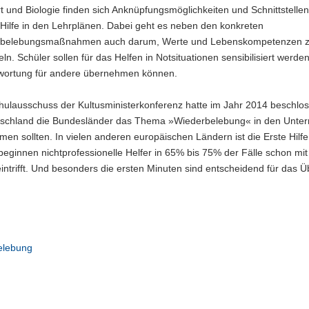
t und Biologie finden sich Anknüpfungsmöglichkeiten und Schnittstellen
 Hilfe in den Lehrplänen. Dabei geht es neben den konkreten
belebungsmaßnahmen auch darum, Werte und Lebenskompetenzen 
eln. Schüler sollen für das Helfen in Notsituationen sensibilisiert werde
wortung für andere übernehmen können.
hulausschuss der Kultusministerkonferenz hatte im Jahr 2014 beschlo
tschland die Bundesländer das Thema »Wiederbelebung« in den Unterr
en sollten. In vielen anderen europäischen Ländern ist die Erste Hilfe
 beginnen nichtprofessionelle Helfer in 65% bis 75% der Fälle schon mit
trifft. Und besonders die ersten Minuten sind entscheidend für das 
elebung