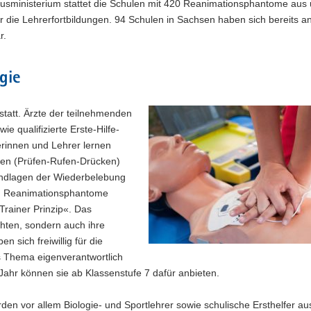
tusministerium stattet die Schulen mit 420 Reanimationsphantome aus 
ie Lehrerfortbildungen. 94 Schulen in Sachsen haben sich bereits a
r.
gie
statt. Ärzte der teilnehmenden
e qualifizierte Erste-Hilfe-
erinnen und Lehrer lernen
men (Prüfen-Rufen-Drücken)
undlagen der Wiederbelebung
en Reanimationsphantome
Trainer Prinzip«. Das
chten, sondern auch ihre
 sich freiwillig für die
as Thema eigenverantwortlich
 Jahr können sie ab Klassenstufe 7 dafür anbieten.
en vor allem Biologie- und Sportlehrer sowie schulische Ersthelfer au