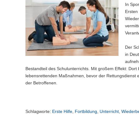
n
e
c
w
In Spor
a
)
l
h
e
l
Ersten
n
s
c
w
Wieder
)
e
h
e
vermitt
l
s
c
Verant
n
e
h
)
l
s
Der Sc
n
e
)
in Deu
l
n
aufnehm
)
Bestandteil des Schulunterrichts. Mit großem Effekt: Dort
lebensrettenden Maßnahmen, bevor der Rettungsdienst ein
der Betroffenen.
Schlagworte:
Erste Hilfe
,
Fortbildung
,
Unterricht
,
Wiederb