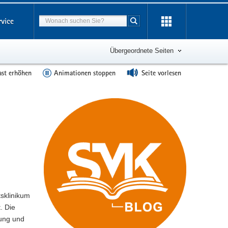
Suchbegriff
rvice
Suche starten
Übergeordnete Seiten
ast erhöhen
Animationen stoppen
Seite vorlesen
tsklinikum
. Die
dung und