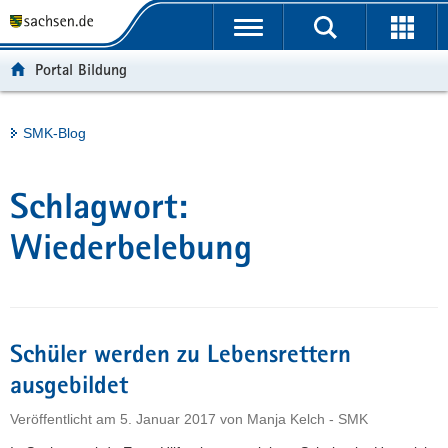
P
Portalübergreifende
o
H
Navigation
r
a
S
Portal Bildung
t
u
e
a
p
r
l
t
v
Hauptinhalt
SMK-Blog
ü
i
i
b
n
c
e
h
e
Schlagwort:
r
a
g
l
Wiederbelebung
r
t
e
i
f
Schüler werden zu Lebensrettern
e
n
ausgebildet
d
Veröffentlicht am
5. Januar 2017
von
Manja Kelch - SMK
e
N