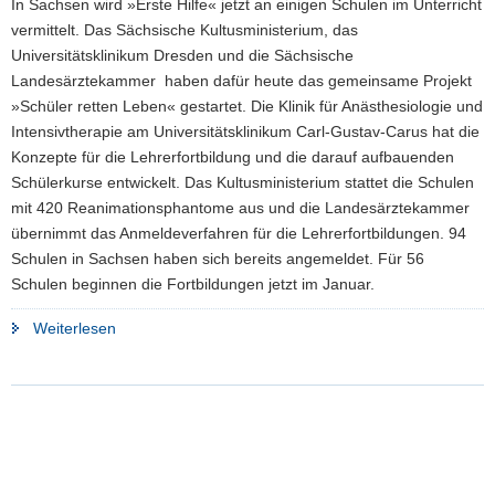
In Sachsen wird »Erste Hilfe« jetzt an einigen Schulen im Unterricht
a
vermittelt. Das Sächsische Kultusministerium, das
v
Universitätsklinikum Dresden und die Sächsische
i
Landesärztekammer haben dafür heute das gemeinsame Projekt
g
»Schüler retten Leben« gestartet. Die Klinik für Anästhesiologie und
a
Intensivtherapie am Universitätsklinikum Carl-Gustav-Carus hat die
t
Konzepte für die Lehrerfortbildung und die darauf aufbauenden
i
Schülerkurse entwickelt. Das Kultusministerium stattet die Schulen
o
mit 420 Reanimationsphantome aus und die Landesärztekammer
n
übernimmt das Anmeldeverfahren für die Lehrerfortbildungen. 94
Schulen in Sachsen haben sich bereits angemeldet. Für 56
Schulen beginnen die Fortbildungen jetzt im Januar.
"Schüler
Weiterlesen
werden
zu
Lebensrettern
ausgebildet"