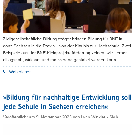
Zivilgesellschaftliche Bildungsträger bringen Bildung für BNE in
ganz Sachsen in die Praxis – von der Kita bis zur Hochschule. Zwei
Beispiele aus der BNE-Kleinprojekteförderung zeigen, wie Lernen
alltagsnah, wirksam und motivierend gestaltet werden kann.
"Sachsenweite
Weiterlesen
BNE-
Angebote
nutzen:
»Bildung für nachhaltige Entwicklung soll
Außerschulische
jede Schule in Sachsen erreichen«
Bildungsträger
machen
Veröffentlicht am
9. November 2023
von
Lynn Winkler - SMK
Nachhaltigkeit
erlebbar"