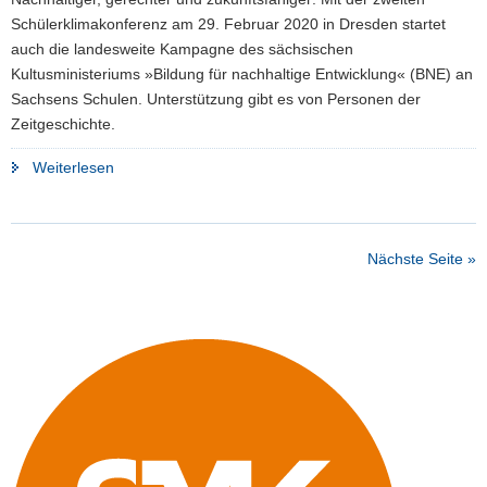
Schülerklimakonferenz am 29. Februar 2020 in Dresden startet
auch die landesweite Kampagne des sächsischen
Kultusministeriums »Bildung für nachhaltige Entwicklung« (BNE) an
Sachsens Schulen. Unterstützung gibt es von Personen der
Zeitgeschichte.
"Von
Weiterlesen
Emma
Watson
bis
Nächste Seite »
Friedrich
Schiller:
Kampagne
»Bildung
für
nachhaltige
Entwicklung
–
BNE«