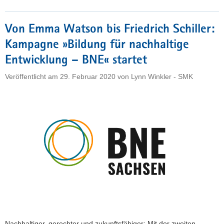
für
nachhaltige
Von Emma Watson bis Friedrich Schiller:
Entwicklung«
Kampagne »Bildung für nachhaltige
gestartet"
Entwicklung – BNE« startet
Veröffentlicht am
29. Februar 2020
von
Lynn Winkler - SMK
Nachhaltiger, gerechter und zukunftsfähiger: Mit der zweiten