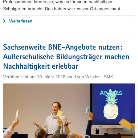
Professorinnen lernen sie, was es für einen nachhaltigen
Schulgarten braucht. Das haben wir uns vor Ort angeschaut.
"Raus
Weiterlesen
auf
den
»BildungsAcker«!
Sachsenweite BNE-Angebote nutzen:
Wie
Außerschulische Bildungsträger machen
Lehramtsstudierende
Bildung
Nachhaltigkeit erlebbar
für
Veröffentlicht am
10. März 2026
von
Lynn Winkler - SMK
nachhaltige
Entwicklung
ganz
praktisch
selbst
leben
und
lernen"