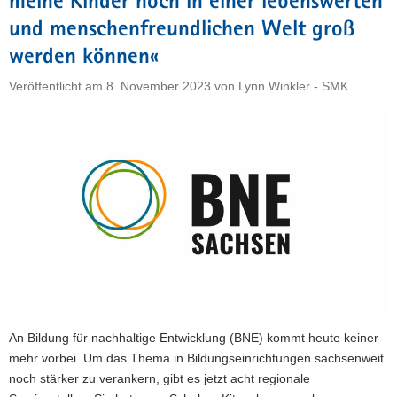
meine Kinder noch in einer lebenswerten
Schule
und menschenfreundlichen Welt groß
in
werden können«
Sachsen
erreichen«"
Veröffentlicht am
8. November 2023
von
Lynn Winkler - SMK
An Bildung für nachhaltige Entwicklung (BNE) kommt heute keiner
mehr vorbei. Um das Thema in Bildungseinrichtungen sachsenweit
noch stärker zu verankern, gibt es jetzt acht regionale