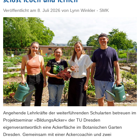
selbst leben und lernen
a
Veröffentlicht am
8. Juli 2026
von
Lynn Winkler - SMK
v
i
g
a
t
i
o
n
Angehende Lehrkräfte der weiterführenden Schularten betreuen im
Projektseminar »BildungsAcker« der TU Dresden
eigenverantwortlich eine Ackerfläche im Botanischen Garten
Dresden. Gemeinsam mit einer Ackercoachin und zwei