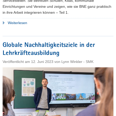
Servicestellen. Sie betreuen Schulen, Kitas, kommunale
Einrichtungen und Vereine und zeigen, wie sie BNE ganz praktisch
in ihre Arbeit integrieren können – Teil 1.
"»Ich
Weiterlesen
habe
den
großen
Globale Nachhaltigkeitsziele in der
Wunsch,
Lehrkräfteausbildung
dass
meine
Veröffentlicht am
12. Juni 2023
von
Lynn Winkler - SMK
Kinder
noch
in
einer
lebenswerten
und
menschenfreundlichen
Welt
groß