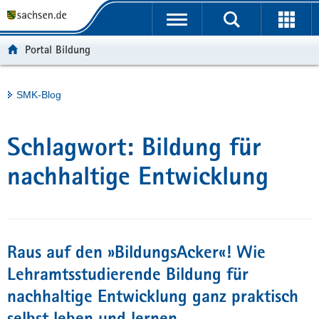
P
Portalübergreifende
o
H
Navigation
r
a
S
Portal Bildung
t
u
e
a
p
r
l
t
v
Hauptinhalt
SMK-Blog
ü
i
i
b
n
c
e
h
e
Schlagwort:
Bildung für
r
a
g
l
nachhaltige Entwicklung
r
t
e
i
f
Raus auf den »BildungsAcker«! Wie
e
n
Lehramtsstudierende Bildung für
d
nachhaltige Entwicklung ganz praktisch
e
N