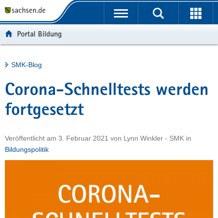
P
Portalübergreifende
o
H
Navigation
r
a
S
Portal Bildung
t
u
e
a
p
r
l
t
v
Hauptinhalt
SMK-Blog
ü
i
i
b
n
c
Corona-Schnelltests werden
e
h
e
r
a
fortgesetzt
g
l
r
t
Veröffentlicht am
3. Februar 2021
von
Lynn Winkler - SMK
in
e
Bildungspolitik
i
f
e
n
d
e
N