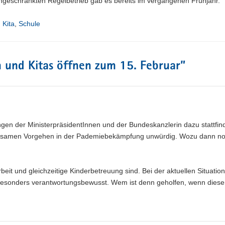
ngeschränkten Regelbetrieb gab es bereits im vergangenen Frühjahr.
,
Kita
,
Schule
 und Kitas öffnen zum 15. Februar
”
ngen der MinisterpräsidentInnen und der Bundeskanzlerin dazu stattfind
nsamen Vorgehen in der Pademiebekämpfung unwürdig. Wozu dann no
beit und gleichzeitige Kinderbetreuung sind. Bei der aktuellen Situation
 besonders verantwortungsbewusst. Wem ist denn geholfen, wenn diese