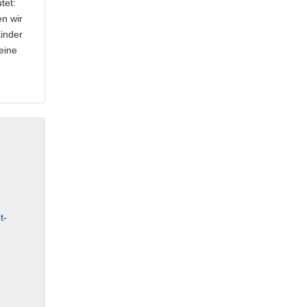
tet:
en wir
Kinder
eine
t-