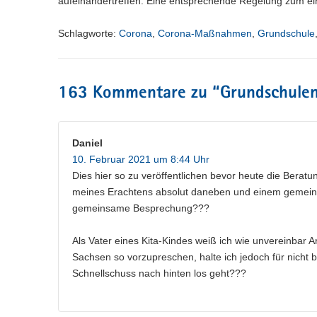
aufeinandertreffen. Eine entsprechende Regelung zum ei
Schlagworte:
Corona
,
Corona-Maßnahmen
,
Grundschule
163 Kommentare zu “
Grundschulen
Daniel
10. Februar 2021 um 8:44 Uhr
Dies hier so zu veröffentlichen bevor heute die Beratu
meines Erachtens absolut daneben und einem gemei
gemeinsame Besprechung???
Als Vater eines Kita-Kindes weiß ich wie unvereinbar Ar
Sachsen so vorzupreschen, halte ich jedoch für nicht
Schnellschuss nach hinten los geht???