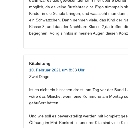
dann war es das gewesen,der fährt hier über 6 Dörfer
möglich, da es keine Busfahrer gibt. Ergo tümmpeln sic
Kinder in die Schule bringen, und was sieht man dann
ein Schwätzchen. Dann nehmen viele, das Kind der Na
Klasse 3, und das der Nachbarn Klasse 2,da treffen die
begegnen. Völlig sinnlos in meinen Augen diesen Konz
Kitaleitung
10. Februar 2021 um 8:33 Uhr
Zwei Dinge:
Ist es nicht ein bisschen dreist, am Tag vor der Bund
wäre das Gleiche, wenn eine Kommune am Montag so e
geäußert hätten.
Und wie soll es bewerkstelligt werden mit komplett g
Öffnung im Mai. Konkret: in unserer Kita sind viele Kind