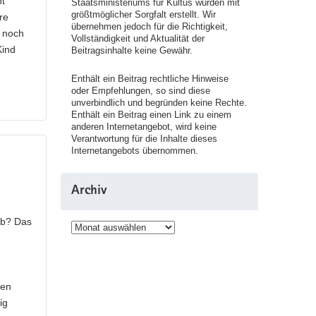
ht
Staatsministeriums für Kultus wurden mit
größtmöglicher Sorgfalt erstellt. Wir
re
übernehmen jedoch für die Richtigkeit,
l noch
Vollständigkeit und Aktualität der
Kind
Beitragsinhalte keine Gewähr.
Enthält ein Beitrag rechtliche Hinweise
oder Empfehlungen, so sind diese
unverbindlich und begründen keine Rechte.
Enthält ein Beitrag einen Link zu einem
anderen Internetangebot, wird keine
Verantwortung für die Inhalte dieses
Internetangebots übernommen.
Archiv
eb? Das
Archiv
ten
ig