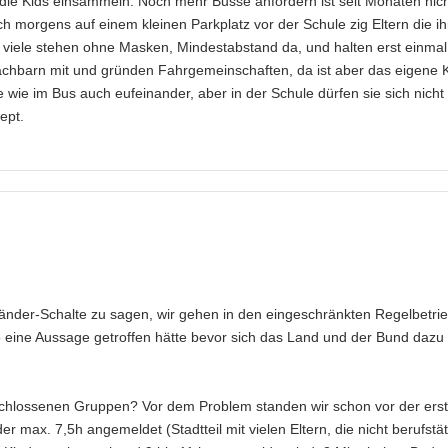
 die Kids einsammeln. Noch mehr Busse anfordern ist seit Monaten nic
h morgens auf einem kleinen Parkplatz vor der Schule zig Eltern die ih
, viele stehen ohne Masken, Mindestabstand da, und halten erst einma
chbarn mit und gründen Fahrgemeinschaften, da ist aber das eigene 
 wie im Bus auch eufeinander, aber in der Schule dürfen sie sich nicht
ept.
-Länder-Schalte zu sagen, wir gehen in den eingeschränkten Regelbetri
ine Aussage getroffen hätte bevor sich das Land und der Bund dazu
eschlossenen Gruppen? Vor dem Problem standen wir schon vor der ers
er max. 7,5h angemeldet (Stadtteil mit vielen Eltern, die nicht berufstät