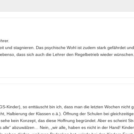
ehrer.
keit und stagnieren. Das psychische Wohl ist zudem stark gefährdet und
t ebenso, dass sich auch die Lehrer den Regelbetrieb wieder wünschen
2 GS-Kinder), so enttäuscht bin ich, dass man die letzten Wochen nicht 
t, Halbierung der Klassen o.ä.). Öffnung der Schulen bei gleichzeitige
h sehe kein Konzept, das diese Hoffnung begründet. Aber es scheint Str
s alle“ abzuwälzen… Nein, „wir alle„ haben es nicht in der Hand! Kinde