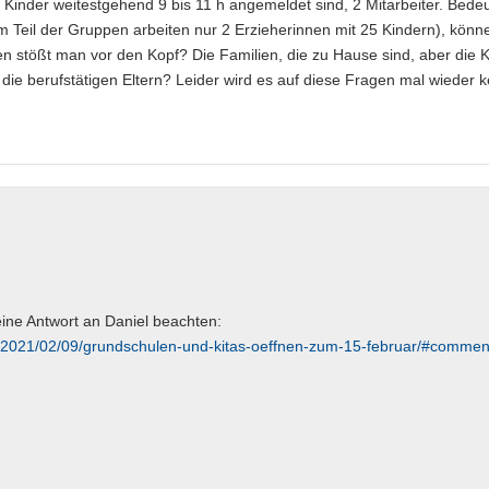
n Kinder weitestgehend 9 bis 11 h angemeldet sind, 2 Mitarbeiter. Bedeu
em Teil der Gruppen arbeiten nur 2 Erzieherinnen mit 25 Kindern), könn
n stößt man vor den Kopf? Die Familien, die zu Hause sind, aber die 
die berufstätigen Eltern? Leider wird es auf diese Fragen mal wieder k
ine Antwort an Daniel beachten:
p/2021/02/09/grundschulen-und-kitas-oeffnen-zum-15-februar/#commen