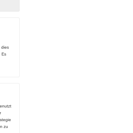
 dies
. Es
genutzt
r
ategie
rn zu