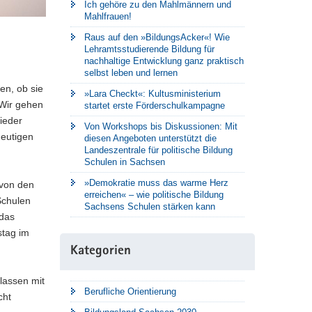
Ich gehöre zu den Mahlmännern und
Mahlfrauen!
Raus auf den »BildungsAcker«! Wie
Lehramtsstudierende Bildung für
nachhaltige Entwicklung ganz praktisch
selbst leben und lernen
en, ob sie
»Lara Checkt«: Kultusministerium
 Wir gehen
startet erste Förderschulkampagne
wieder
Von Workshops bis Diskussionen: Mit
heutigen
diesen Angeboten unterstützt die
Landeszentrale für politische Bildung
Schulen in Sachsen
»Demokratie muss das warme Herz
 von den
erreichen« – wie politische Bildung
Schulen
Sachsens Schulen stärken kann
 das
stag im
Kategorien
lassen mit
Berufliche Orientierung
cht