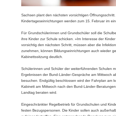
n
e
c
w
a
)
l
h
e
l
n
s
c
w
Sachsen plant den nächsten vorsichtigen Öffnungsschritt.
)
e
h
e
Kindertageseinrichtungen werden zum 15. Februar im ein
l
s
c
n
e
h
Für Grundschülerinnen und Grundschüler soll die Schulbe
)
l
s
ihre Kinder zur Schule schicken. »Im Interesse der Kinde
n
e
vorsichtig den nächsten Schritt, müssen aber die Infektio
)
l
zunehmen, können Bildungseinrichtungen auch wieder ges
n
)
Kabinettssitzung deutlich.
Schülerinnen und Schüler der weiterführenden Schulen mü
Ergebnissen der Bund-Länder-Gespräche am Mittwoch abh
besuchen. Endgültig beschlossen wird der Fahrplan am ko
Kabinett am Mittwoch nach den Bund-Länder-Beratungen 
Landtag beraten wird.
Eingeschränkter Regelbetrieb für Grundschulen und Kinde
festen Bezugspersonen. Die Kinder sollen auch außerhal