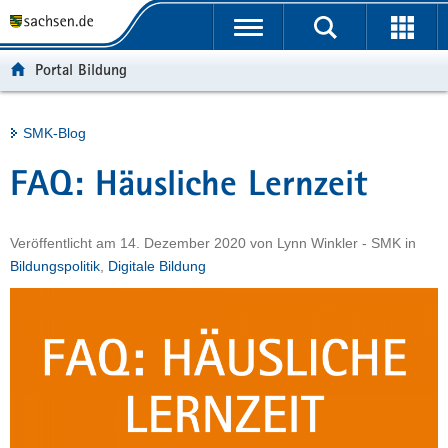
P
Portalübergreifende
o
H
Navigation
r
a
S
Portal Bildung
t
u
e
a
p
r
l
t
v
Hauptinhalt
SMK-Blog
ü
i
i
b
n
c
FAQ: Häusliche Lernzeit
e
h
e
r
a
g
l
Veröffentlicht am
14. Dezember 2020
von
Lynn Winkler - SMK
in
r
t
Bildungspolitik
,
Digitale Bildung
e
i
f
e
n
d
e
N