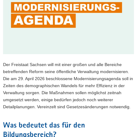
a
v
i
g
a
t
i
o
n
Der Freistaat Sachsen will mit einer großen und alle Bereiche
betreffenden Reform seine öffentliche Verwaltung modernisieren.
Die am 29. April 2026 beschlossene Modernisierungsagenda soll in
Zeiten des demographischen Wandels für mehr Effizienz in der
Verwaltung sorgen. Die Maßnahmen sollen möglichst zeitnah
umgesetzt werden, einige bedürfen jedoch noch weiterer
Detailplanungen. Vereinzelt sind Gesetzesänderungen notwendig.
Was bedeutet das für den
Bildungsbereich?