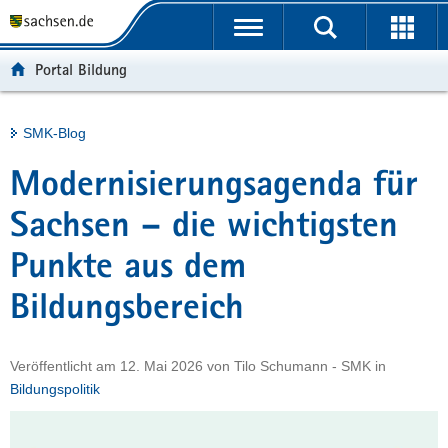
P
Portalübergreifende
o
H
Navigation
r
a
S
Portal Bildung
t
u
e
a
p
r
l
t
v
Hauptinhalt
SMK-Blog
ü
i
i
b
n
c
Modernisierungsagenda für
e
h
e
r
a
Sachsen – die wichtigsten
g
l
Punkte aus dem
r
t
e
Bildungsbereich
i
f
e
Veröffentlicht am
12. Mai 2026
von
Tilo Schumann - SMK
in
n
Bildungspolitik
d
e
N