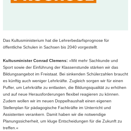
a
v
i
g
a
t
Das Kultusministerium hat die Lehrerbedarfsprognose für
i
öffentliche Schulen in Sachsen bis 2040 vorgestellt.
o
n
Kultusminister Conrad Clemens:
»Mit mehr Sachkunde und
Sport sowie der Einführung der Klassenstunde stärken wir das
Bildungsangebot im Freistaat. Bei sinkenden Schülerzahlen braucht
es künftig auch weniger Lehrkräfte. Zugleich sorgen wir für einen
Puffer, um Lehrkräfte zu entlasten, die Bildungsqualität zu erhöhen
und auf neue Herausforderungen flexibel reagieren zu können.
Zudem wollen wir im neuen Doppelhaushalt einen eigenen
Stellenplan für pädagogische Fachkräfte im Unterricht und
Assistenten verankern. Damit haben wir die notwendige
Planungssicherheit, um kluge Entscheidungen für die Zukunft zu
treffen.«