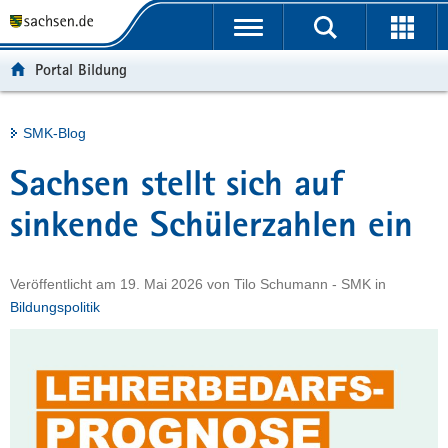
P
Portalübergreifende
o
H
Navigation
r
a
S
Portal Bildung
t
u
e
a
p
r
l
t
v
Hauptinhalt
SMK-Blog
ü
i
i
b
n
c
Sachsen stellt sich auf
e
h
e
r
a
sinkende Schülerzahlen ein
g
l
r
t
Veröffentlicht am
19. Mai 2026
von
Tilo Schumann - SMK
in
e
Bildungspolitik
i
f
e
n
d
e
N