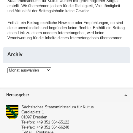
Staatsministeriums für Kultus wurden mit größtmöglicher Sorgfalt
erstellt. Wir übernehmen jedoch für die Richtigkeit, Vollständigkeit
und Aktualität der Beitragsinhalte keine Gewähr.
Enthält ein Beitrag rechtliche Hinweise oder Empfehlungen, so sind
diese unverbindlich und begründen keine Rechte. Enthält ein Beitrag
einen Link zu einem anderen Internetangebot, wird keine
Verantwortung für die Inhalte dieses Internetangebots übernommen.
Archiv
Archiv
Service
Herausgeber
Sächsisches Staatsministerium für Kultus
Carolaplatz 1
01097
Dresden
Telefon:
+49 351 564-65122
Telefax:
+49 351 564-66248
E-Mail:
Poststelle