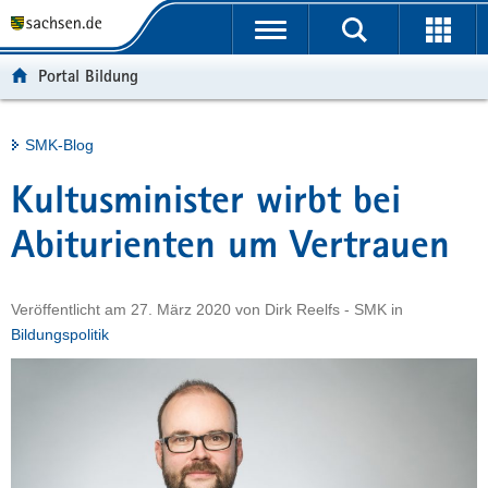
P
Portalübergreifende
o
H
Navigation
r
a
S
Portal Bildung
t
u
e
a
p
r
l
t
v
Hauptinhalt
SMK-Blog
ü
i
i
b
n
c
Kultusminister wirbt bei
e
h
e
r
a
Abiturienten um Vertrauen
g
l
r
t
Veröffentlicht am
27. März 2020
von
Dirk Reelfs - SMK
in
e
Bildungspolitik
i
f
e
n
d
e
N