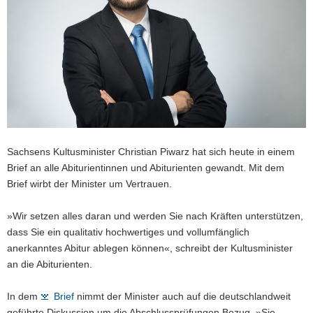
a
v
i
g
a
t
i
o
n
Sachsens Kultusminister Christian Piwarz hat sich heute in einem
Brief an alle Abiturientinnen und Abiturienten gewandt. Mit dem
Brief wirbt der Minister um Vertrauen.
»Wir setzen alles daran und werden Sie nach Kräften unterstützen,
dass Sie ein qualitativ hochwertiges und vollumfänglich
anerkanntes Abitur ablegen können«, schreibt der Kultusminister
an die Abiturienten.
In dem
Brief
nimmt der Minister auch auf die deutschlandweit
geführte Diskussion um die Abschlussprüfungen Bezug. »Sie