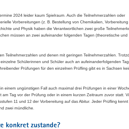
r Termine 2024 leider kaum Spielraum. Auch die Teilnehmerzahlen oder
rielle Vorbereitungen (z. B. Bestellung von Chemikalien, Vorbereitung
chichte und Physik haben die Verantwortlichen zwei große Teilnehmerk
chen müssen an zwei aufeinander folgenden Tagen (theoretische und 
hen Teilnehmerzahlen und denen mit geringen Teilnehmerzahlen. Trot
 einzelne Schülerinnen und Schüler auch an aufeinanderfolgenden Tag
reibender Prüfungen für den einzelnen Prüfling gibt es in Sachsen ke
 in einem ungünstigen Fall auch maximal drei Prüfungen in einer Woche
cht am Tag vor der Prüfung oder in einem kurzen Zeitraum zuvor statt. V
ufen 11 und 12 der Vorbereitung auf das Abitur. Jeder Prüfling kennt 
und zwei mündliche.
e konkret zustande?