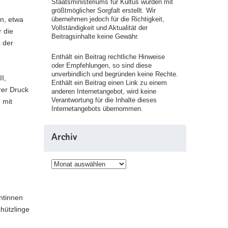
Staatsministeriums für Kultus wurden mit
größtmöglicher Sorgfalt erstellt. Wir
übernehmen jedoch für die Richtigkeit,
en, etwa
Vollständigkeit und Aktualität der
 die
Beitragsinhalte keine Gewähr.
h der
Enthält ein Beitrag rechtliche Hinweise
oder Empfehlungen, so sind diese
unverbindlich und begründen keine Rechte.
I,
Enthält ein Beitrag einen Link zu einem
rer Druck
anderen Internetangebot, wird keine
Verantwortung für die Inhalte dieses
 mit
Internetangebots übernommen.
Archiv
Archiv
entinnen
hützlinge