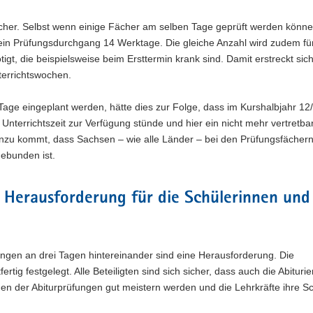
fächer. Selbst wenn einige Fächer am selben Tage geprüft werden könn
in Prüfungsdurchgang 14 Werktage. Die gleiche Anzahl wird zudem für
gt, die beispielsweise beim Ersttermin krank sind. Damit erstreckt sic
terrichtswochen.
ge eingeplant werden, hätte dies zur Folge, dass im Kurshalbjahr 12/I
 Unterrichtszeit zur Verfügung stünde und hier ein nicht mehr vertretba
nzu kommt, dass Sachsen – wie alle Länder – bei den Prüfungsfächern
ebunden ist.
e Herausforderung für die Schülerinnen und
ngen an drei Tagen hintereinander sind eine Herausforderung. Die
rtig festgelegt. Alle Beteiligten sind sich sicher, dass auch die Abituri
en der Abiturprüfungen gut meistern werden und die Lehrkräfte ihre Sc