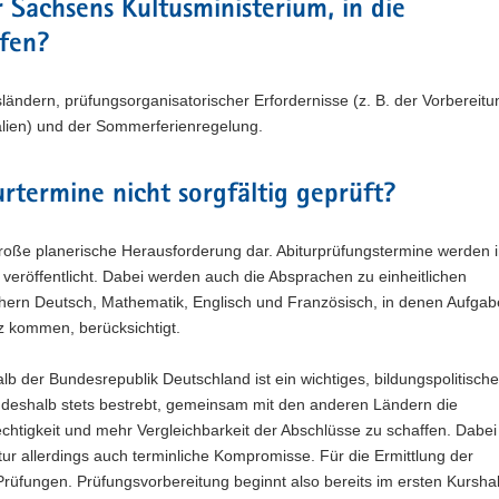
Sachsens Kultusministerium, in die
ifen?
ndern, prüfungsorganisatorischer Erfordernisse (z. B. der Vorbereitu
kalien) und der Sommerferienregelung.
urtermine nicht sorgfältig geprüft?
 große planerische Herausforderung dar. Abiturprüfungstermine werden 
veröffentlicht. Dabei werden auch die Absprachen zu einheitlichen
hern Deutsch, Mathematik, Englisch und Französisch, in denen Aufga
 kommen, berücksichtigt.
lb der Bundesrepublik Deutschland ist ein wichtiges, bildungspolitisch
t deshalb stets bestrebt, gemeinsam mit den anderen Ländern die
htigkeit und mehr Vergleichbarkeit der Abschlüsse zu schaffen. Dabei
tur allerdings auch terminliche Kompromisse. Für die Ermittlung der
Prüfungen. Prüfungsvorbereitung beginnt also bereits im ersten Kurshal