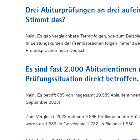
n
e
c
w
a
)
l
h
Drei Abiturprüfungen an drei aufe
e
l
n
s
c
w
Stimmt das?
)
e
h
e
l
s
c
n
e
Nein. Es gab vergleichbare Terminfolgen, wie zum Beisp
h
)
l
s
In Leistungskursen der Fremdsprachen folgen immer zwei 
n
e
Fremdsprachen noch Deutsch.
)
l
n
)
Es sind fast 2.000 Abiturientinnen
Prüfungssituation direkt betroffen
Nein. Es betrifft 685 von insgesamt 10.589 Abiturientinn
September 2023).
Zum Vergleich: 2023 nahmen 9.895 Prüflinge an der Prüf
waren es 1.586, in Geschichte 1.732, in Biologie 1.950.