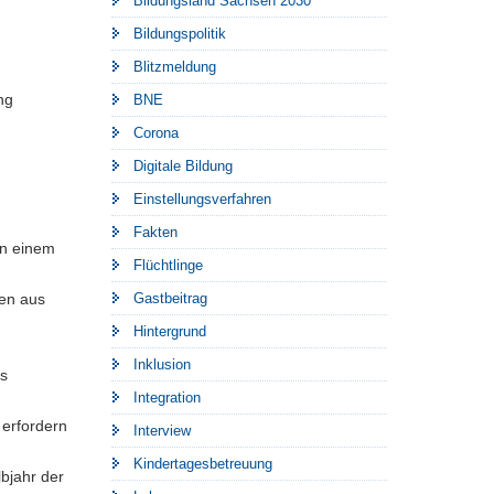
Bildungsland Sachsen 2030
Bildungspolitik
Blitzmeldung
ng
BNE
Corona
Digitale Bildung
Einstellungsverfahren
Fakten
in einem
Flüchtlinge
ben aus
Gastbeitrag
Hintergrund
Inklusion
es
Integration
 erfordern
Interview
Kindertagesbetreuung
bjahr der