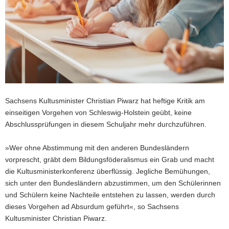
a
v
i
g
a
t
i
o
Sachsens Kultusminister Christian Piwarz hat heftige Kritik am
n
einseitigen Vorgehen von Schleswig-Holstein geübt, keine
Abschlussprüfungen in diesem Schuljahr mehr durchzuführen.
»Wer ohne Abstimmung mit den anderen Bundesländern
vorprescht, gräbt dem Bildungsföderalismus ein Grab und macht
die Kultusministerkonferenz überflüssig. Jegliche Bemühungen,
sich unter den Bundesländern abzustimmen, um den Schülerinnen
und Schülern keine Nachteile entstehen zu lassen, werden durch
dieses Vorgehen ad Absurdum geführt«, so Sachsens
Kultusminister Christian Piwarz.