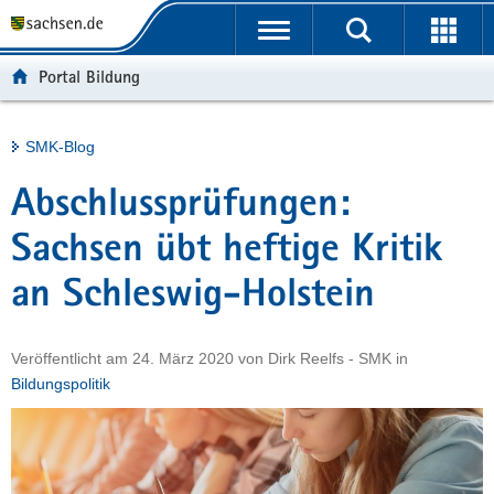
P
Portalübergreifende
o
H
Navigation
r
a
S
Portal Bildung
t
u
e
a
p
r
l
t
v
Hauptinhalt
SMK-Blog
ü
i
i
b
n
c
Abschlussprüfungen:
e
h
e
r
a
Sachsen übt heftige Kritik
g
l
an Schleswig-Holstein
r
t
e
i
Veröffentlicht am
24. März 2020
von
Dirk Reelfs - SMK
in
f
Bildungspolitik
e
n
d
e
N