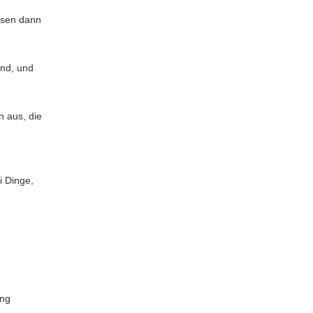
esen dann
ind, und
 aus, die
i Dinge,
ung