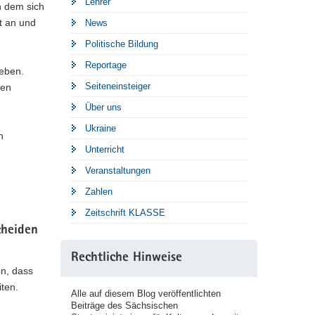
Lehrer
n dem sich
t an und
News
Politische Bildung
Reportage
geben.
Seiteneinsteiger
len
Über uns
Ukraine
n
Unterricht
Veranstaltungen
Zahlen
Zeitschrift KLASSE
cheiden
Rechtliche Hinweise
on, dass
ten.
Alle auf diesem Blog veröffentlichten
Beiträge des Sächsischen