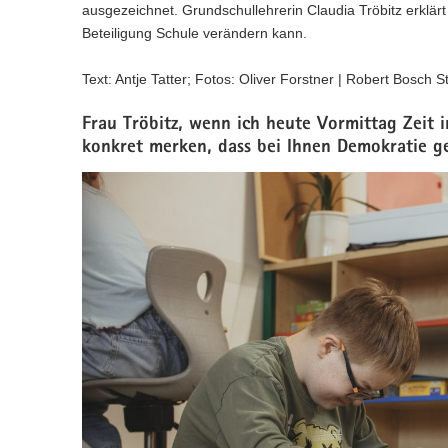
n
e
c
ausgezeichnet. Grundschullehrerin Claudia Tröbitz erklä
w
a
)
l
h
e
Beteiligung Schule verändern kann.
l
n
s
c
w
)
e
h
e
Text: Antje Tatter; Fotos: Oliver Forstner | Robert Bosch St
l
s
c
n
e
h
Frau Tröbitz, wenn ich heute Vormittag Zeit
)
l
s
konkret merken, dass bei Ihnen Demokratie g
n
e
)
l
n
)