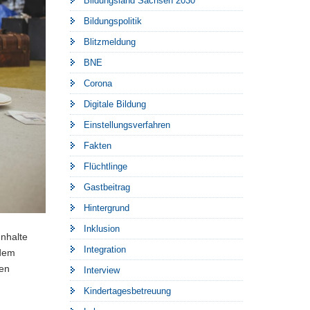
Bildungsland Sachsen 2030
Bildungspolitik
Blitzmeldung
BNE
Corona
Digitale Bildung
Einstellungsverfahren
Fakten
Flüchtlinge
Gastbeitrag
Hintergrund
Inklusion
Inhalte
Integration
 dem
ten
Interview
Kindertagesbetreuung