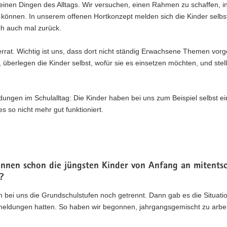
kleinen Dingen des Alltags. Wir versuchen, einen Rahmen zu schaffen, i
 können. In unserem offenen Hortkonzept melden sich die Kinder selbs
ch auch mal zurück.
derrat. Wichtig ist uns, dass dort nicht ständig Erwachsene Themen vor
, überlegen die Kinder selbst, wofür sie es einsetzen möchten, und stel
ngen im Schulalltag: Die Kinder haben bei uns zum Beispiel selbst ei
 so nicht mehr gut funktioniert.
nnen schon die jüngsten Kinder von Anfang an mitents
?
n bei uns die Grundschulstufen noch getrennt. Dann gab es die Situati
meldungen hatten. So haben wir begonnen, jahrgangsgemischt zu arbei