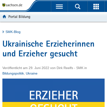
P
Portalübergreifende
o
H
Navigation
r
a
S
Portal Bildung
t
u
e
a
p
r
l
t
v
Hauptinhalt
SMK-Blog
ü
i
i
b
n
c
Ukrainische Erzieherinnen
e
h
e
r
a
und Erzieher gesucht
g
l
r
t
Veröffentlicht am
29. Juni 2022
von
Dirk Reelfs - SMK
in
e
Bildungspolitik
,
Ukraine
i
f
e
n
d
e
N