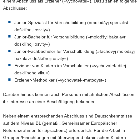
einem Abschluss als Erzieher (»vychovatel«). Dazu zählen folgende
Abschlüsse:
Junior-Spezialist für Vorschulbildung (»molodšyj specialist
doškil’noji osvity«)
Junior-Bachelor für Vorschulbildung (»molodšyj bakalavr
doškil’noji osvity«)
Junior-Fachbachelor für Vorschulbildung (»fachovyj molodšyj
bakalavr doškil’noji osvity«)
Erzieher von Kindern im Vorschulalter (»vychovatel‹ ditej
doskil’noho viku«)
Erzieher-Methodiker (»vychovatel‹-metodyst«)
Darüber hinaus können auch Personen mit ähnlichen Abschlüssen
ihr Interesse an einer Beschäftigung bekunden.
Neben einem entsprechenden Abschluss sind Deutschkenntnisse
auf dem Niveau B1 (gemäß »Gemeinsamer Europäischer
Referenzrahmen für Sprachen«) erforderlich. Für die Arbeit in
Gruppen/Einrichtungen mit überwiegend ukrainischen Kindern