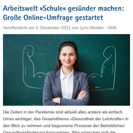
Betrieblichen
Arbeitswelt »Schule« gesünder machen:
Gesundheitsmanagement
Große Online-Umfrage gestartet
online"
Veröffentlicht am
3. Dezember 2021
von
Lynn Winkler - SMK
Die Zeiten in der Pandemie sind aktuell alles andere als einfach.
Umso wichtiger, das Gesamtthema »Gesundheit der Lehrkräfte« in
den Blick zu nehmen und begonnene Prozesse der Betrieblichen
Gesundheitsförderung fortzusetzen. Was wünschen sich die