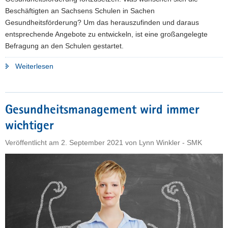
Beschäftigten an Sachsens Schulen in Sachen
Gesundheitsförderung? Um das herauszufinden und daraus
entsprechende Angebote zu entwickeln, ist eine großangelegte
Befragung an den Schulen gestartet.
"Arbeitswelt
Weiterlesen
»Schule«
gesünder
machen:
Gesundheitsmanagement wird immer
Große
wichtiger
Online-
Umfrage
Veröffentlicht am
2. September 2021
von
Lynn Winkler - SMK
gestartet"