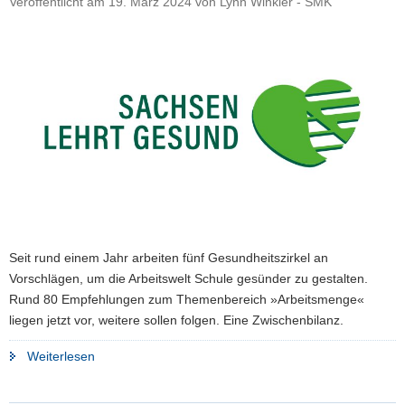
Veröffentlicht am
19. März 2024
von
Lynn Winkler - SMK
a
v
i
g
a
t
i
o
n
Seit rund einem Jahr arbeiten fünf Gesundheitszirkel an
Vorschlägen, um die Arbeitswelt Schule gesünder zu gestalten.
Rund 80 Empfehlungen zum Themenbereich »Arbeitsmenge«
liegen jetzt vor, weitere sollen folgen. Eine Zwischenbilanz.
"Expertengruppe
Weiterlesen
legt
erste