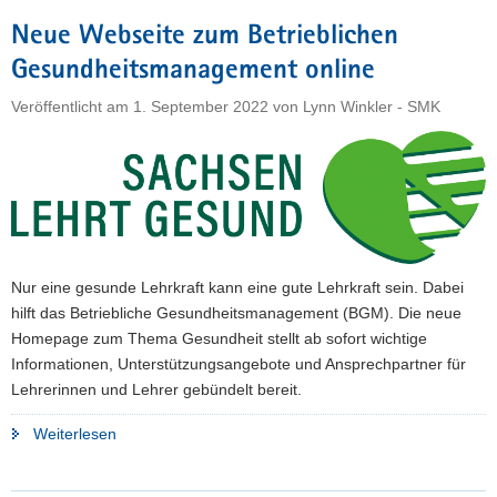
Empfehlungen
Neue Webseite zum Betrieblichen
für
Gesundheitsmanagement online
gesündere
Arbeitsbedingungen
Veröffentlicht am
1. September 2022
von
Lynn Winkler - SMK
an
Schulen
vor"
Nur eine gesunde Lehrkraft kann eine gute Lehrkraft sein. Dabei
hilft das Betriebliche Gesundheitsmanagement (BGM). Die neue
Homepage zum Thema Gesundheit stellt ab sofort wichtige
Informationen, Unterstützungsangebote und Ansprechpartner für
Lehrerinnen und Lehrer gebündelt bereit.
"Neue
Weiterlesen
Webseite
zum