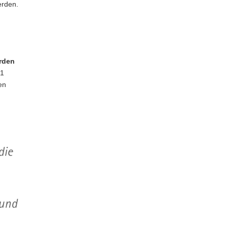
erden.
rden
21
en
die
 und