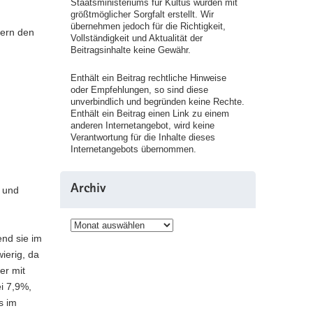
Staatsministeriums für Kultus wurden mit
größtmöglicher Sorgfalt erstellt. Wir
übernehmen jedoch für die Richtigkeit,
yern den
Vollständigkeit und Aktualität der
Beitragsinhalte keine Gewähr.
Enthält ein Beitrag rechtliche Hinweise
oder Empfehlungen, so sind diese
unverbindlich und begründen keine Rechte.
Enthält ein Beitrag einen Link zu einem
anderen Internetangebot, wird keine
Verantwortung für die Inhalte dieses
Internetangebots übernommen.
Archiv
n und
Archiv
end sie im
ierig, da
er mit
ei 7,9%,
s im