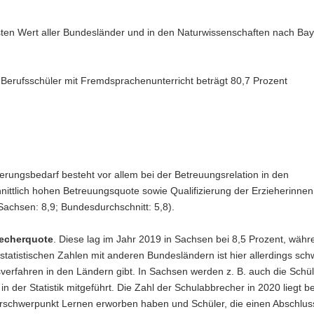
ten Wert aller Bundesländer und in den Naturwissenschaften nach Ba
r Berufsschüler mit Fremdsprachenunterricht beträgt 80,7 Prozent
erungsbedarf besteht vor allem bei der Betreuungsrelation in den
nittlich hohen Betreuungsquote sowie Qualifizierung der Erzieherinne
Sachsen: 8,9; Bundesdurchschnitt: 5,8).
echerquote
. Diese lag im Jahr 2019 in Sachsen bei 8,5 Prozent, währ
statistischen Zahlen mit anderen Bundesländern ist hier allerdings schw
verfahren in den Ländern gibt. In Sachsen werden z. B. auch die Schül
der Statistik mitgeführt. Die Zahl der Schulabbrecher in 2020 liegt b
erschwerpunkt Lernen erworben haben und Schüler, die einen Abschlus