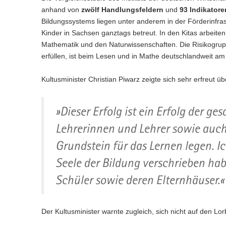
n
e
c
w
a
anhand von
zwölf Handlungsfeldern
und
93 Indikatore
)
l
h
e
l
Bildungssystems liegen unter anderem in der Förderinfras
n
s
c
w
Kinder in Sachsen ganztags betreut. In den Kitas arbeiten
)
e
h
e
Mathematik und den Naturwissenschaften. Die Risikogrupp
l
s
c
n
erfüllen, ist beim Lesen und in Mathe deutschlandweit a
e
h
)
l
s
n
e
Kultusminister Christian Piwarz zeigte sich sehr erfreut ü
)
l
n
»Dieser Erfolg ist ein Erfolg der g
)
Lehrerinnen und Lehrer sowie auch 
Grundstein für das Lernen legen. Ic
Seele der Bildung verschrieben ha
Schüler sowie deren Elternhäuser.«
Der Kultusminister warnte zugleich, sich nicht auf den L