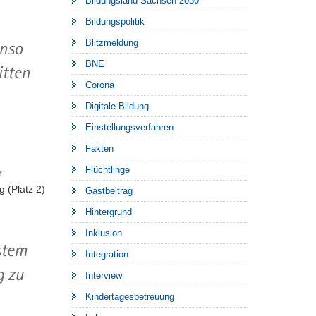
Bildungsland Sachsen 2030
Bildungspolitik
Blitzmeldung
enso
BNE
itten
Corona
Digitale Bildung
Einstellungsverfahren
Fakten
Flüchtlinge
r
g (Platz 2)
Gastbeitrag
Hintergrund
Inklusion
stem
Integration
g zu
Interview
Kindertagesbetreuung