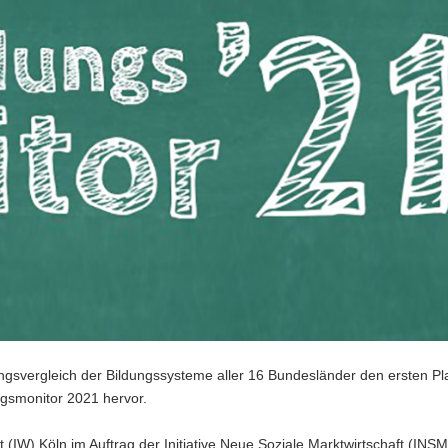
gsvergleich der Bildungssysteme aller 16 Bundesländer den ersten Pl
ngsmonitor 2021 hervor.
t (IW) Köln im Auftrag der Initiative Neue Soziale Marktwirtschaft (INS