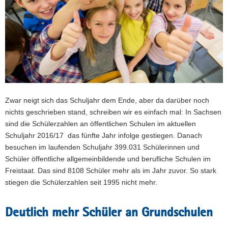
a
v
i
g
a
t
i
o
Zwar neigt sich das Schuljahr dem Ende, aber da darüber noch
n
nichts geschrieben stand, schreiben wir es einfach mal: In Sachsen
sind die Schülerzahlen an öffentlichen Schulen im aktuellen
Schuljahr 2016/17 das fünfte Jahr infolge gestiegen. Danach
besuchen im laufenden Schuljahr 399.031 Schülerinnen und
Schüler öffentliche allgemeinbildende und berufliche Schulen im
Freistaat. Das sind 8108 Schüler mehr als im Jahr zuvor. So stark
stiegen die Schülerzahlen seit 1995 nicht mehr.
Deutlich mehr Schüler an Grundschulen