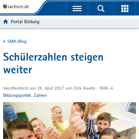
P
Portalübergreifende
o
H
Navigation
r
a
S
Portal Bildung
t
u
e
a
p
r
l
t
v
Hauptinhalt
SMK-Blog
ü
i
i
b
n
c
Schülerzahlen steigen
e
h
e
r
a
weiter
g
l
r
t
Veröffentlicht am
26. April 2017
von
Dirk Reelfs - SMK
in
e
Bildungspolitik
,
Zahlen
i
f
e
n
d
e
N