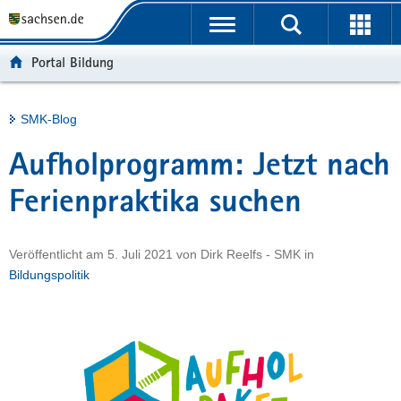
P
Portalübergreifende
o
H
Navigation
r
a
S
Portal Bildung
t
u
e
a
p
r
l
t
v
Hauptinhalt
SMK-Blog
ü
i
i
b
n
c
Aufholprogramm: Jetzt nach
e
h
e
r
a
Ferienpraktika suchen
g
l
r
t
Veröffentlicht am
5. Juli 2021
von
Dirk Reelfs - SMK
in
e
Bildungspolitik
i
f
e
n
d
e
N