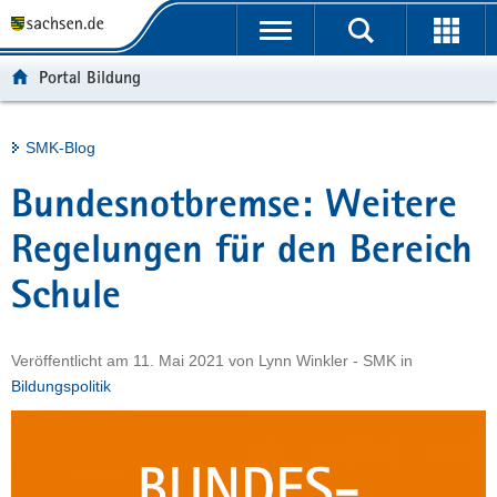
P
Portalübergreifende
o
H
Navigation
r
a
S
Portal Bildung
t
u
e
a
p
r
l
t
v
Hauptinhalt
SMK-Blog
ü
i
i
b
n
c
Bundesnotbremse: Weitere
e
h
e
r
a
Regelungen für den Bereich
g
l
Schule
r
t
e
i
Veröffentlicht am
11. Mai 2021
von
Lynn Winkler - SMK
in
f
Bildungspolitik
e
n
d
e
N