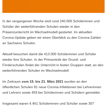
a
v
i
In der vergangenen Woche sind rund 240.000 Schülerinnen und
g
Schüler der weiterführenden Schulen wieder in den
a
Präsenzunterricht im Wechselmodell gestartet. Im aktuellen
t
Corona-Update geben wir einen Überblick zu den Corona-Zahlen
i
an Sachsens Schulen.
o
n
Aktuell besuchen damit die 413.000 Schülerinnen und Schüler
wieder ihre Schulen. In der Primarstufe der Grund- und
Förderschulen findet der Unterricht in festen Gruppen statt, an den
weiterführenden Schulen im Wechselmodell.
Im Zeitraum
vom 15. bis 21. März 2021
wurden an den
öffentlichen Schulen 81 neue Corona-Infektionen bei Lehrerinnen
und Lehrern sowie 459 bei Schülerinnen und Schülern gemeldet.
Insgesamt waren 4.461 Schülerinnen und Schüler sowie 307