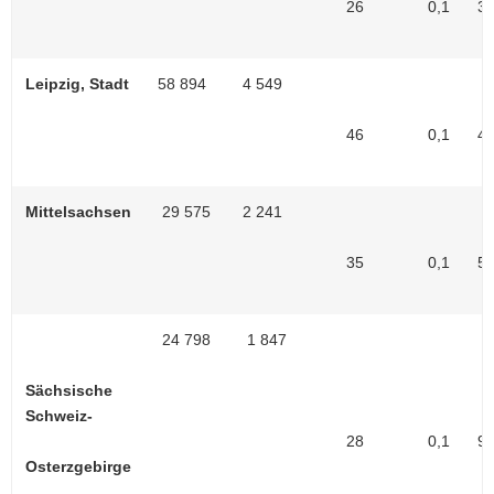
26
0,1
3
Leipzig, Stadt
58 894
4 549
46
0,1
4
Mittelsachsen
29 575
2 241
35
0,1
5
24 798
1 847
Sächsische
Schweiz-
28
0,1
9
Osterzgebirge