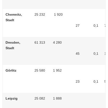
Chemnitz,
25 232
1 920
Stadt
27
0,1
7
Dresden,
61 313
4 280
Stadt
45
0,1
11
Görlitz
25 580
1 952
23
0,1
5
Leipzig
25 082
1 888