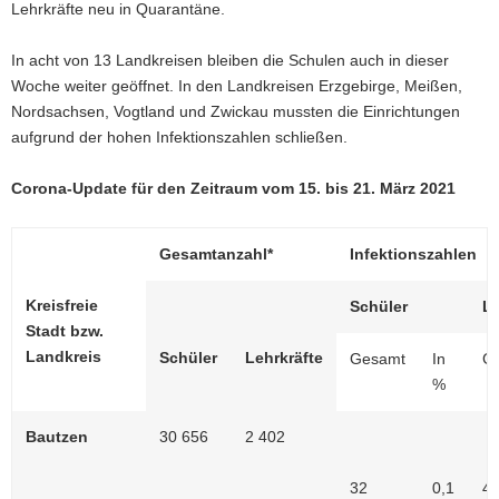
Lehrkräfte neu in Quarantäne.
In acht von 13 Landkreisen bleiben die Schulen auch in dieser
Woche weiter geöffnet. In den Landkreisen Erzgebirge, Meißen,
Nordsachsen, Vogtland und Zwickau mussten die Einrichtungen
aufgrund der hohen Infektionszahlen schließen.
Corona-Update für den Zeitraum vom 15. bis 21. März 2021
Gesamtanzahl*
Infektionszahlen
Kreisfreie
Schüler
Le
Stadt bzw.
Landkreis
Schüler
Lehrkräfte
Gesamt
In
G
%
Bautzen
30 656
2 402
32
0,1
4