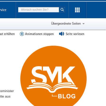
Suchbegriff
rvice
Suche starten
Übergeordnete Seiten
ast erhöhen
Animationen stoppen
Seite vorlesen
usminister
tte aus