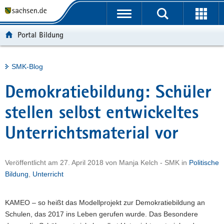
P
Portalübergreifende
o
H
Navigation
r
a
S
Portal Bildung
t
u
e
a
p
r
l
t
v
Hauptinhalt
SMK-Blog
ü
i
i
b
n
c
Demokratiebildung: Schüler
e
h
e
r
a
stellen selbst entwickeltes
g
l
Unterrichtsmaterial vor
r
t
e
i
Veröffentlicht am
27. April 2018
von
Manja Kelch - SMK
in
Politische
f
Bildung
,
Unterricht
e
n
d
KAMEO – so heißt das Modellprojekt zur Demokratiebildung an
e
Schulen, das 2017 ins Leben gerufen wurde. Das Besondere
N