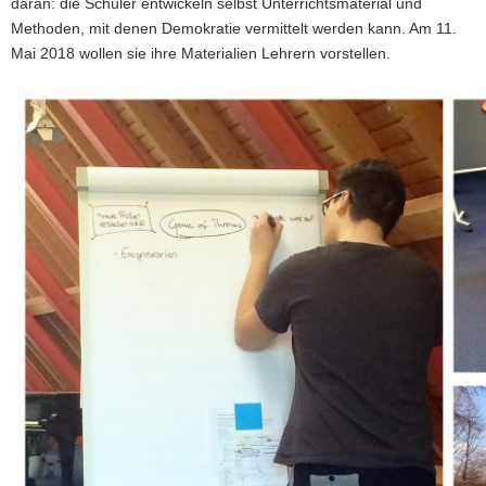
daran: die Schüler entwickeln selbst Unterrichtsmaterial und
a
Methoden, mit denen Demokratie vermittelt werden kann. Am 11.
v
Mai 2018 wollen sie ihre Materialien Lehrern vorstellen.
i
g
a
t
i
o
n