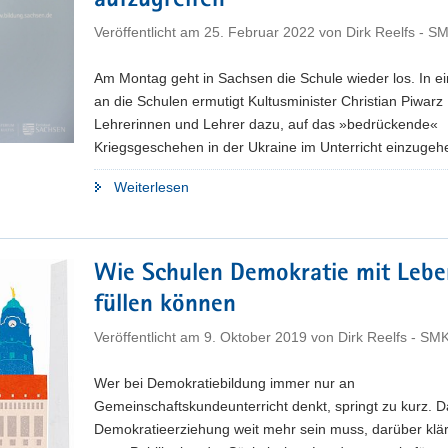
aufzugreifen
Veröffentlicht am
25. Februar 2022
von
Dirk Reelfs - S
Am Montag geht in Sachsen die Schule wieder los. In ei
an die Schulen ermutigt Kultusminister Christian Piwarz
Lehrerinnen und Lehrer dazu, auf das »bedrückende«
Kriegsgeschehen in der Ukraine im Unterricht einzugeh
"Kultusminister
Weiterlesen
ermutigt
Pädagogen,
den
Wie Schulen Demokratie mit Lebe
Ukraine-
füllen können
Konflikt
im
Veröffentlicht am
9. Oktober 2019
von
Dirk Reelfs - SM
Unterricht
aufzugreifen"
Wer bei Demokratiebildung immer nur an
Gemeinschaftskundeunterricht denkt, springt zu kurz. D
Demokratieerziehung weit mehr sein muss, darüber klär