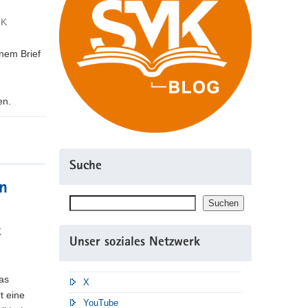
MK
nem Brief
en.
Suche
n
Suchen
Suchen
K
Unser soziales Netzwerk
as
X
t eine
YouTube