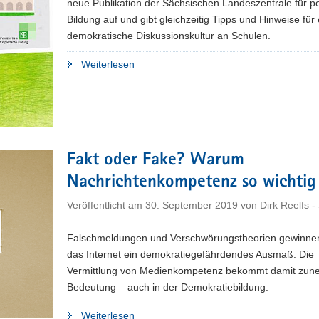
neue Publikation der Sächsischen Landeszentrale für po
Bildung auf und gibt gleichzeitig Tipps und Hinweise für
demokratische Diskussionskultur an Schulen.
"Wie
Weiterlesen
Schulen
Demokratie
mit
Leben
füllen
Fakt oder Fake? Warum
können"
Nachrichtenkompetenz so wichtig 
Veröffentlicht am
30. September 2019
von
Dirk Reelfs 
Falschmeldungen und Verschwörungstheorien gewinne
das Internet ein demokratiegefährdendes Ausmaß. Die
Vermittlung von Medienkompetenz bekommt damit zu
Bedeutung – auch in der Demokratiebildung.
"Fakt
Weiterlesen