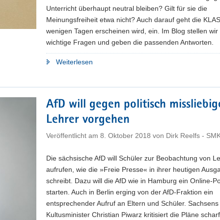
Unterricht überhaupt neutral bleiben? Gilt für sie die
Meinungsfreiheit etwa nicht? Auch darauf geht die KLAS
wenigen Tagen erscheinen wird, ein. Im Blog stellen wir
wichtige Fragen und geben die passenden Antworten.
"Wer
Weiterlesen
politisch
bildet,
kann
AfD will gegen politisch missliebig
nicht
Lehrer vorgehen
neutral
sein"
Veröffentlicht am
8. Oktober 2018
von
Dirk Reelfs - SM
Die sächsische AfD will Schüler zur Beobachtung von L
aufrufen, wie die »Freie Presse« in ihrer heutigen Ausg
schreibt. Dazu will die AfD wie in Hamburg ein Online-Po
starten. Auch in Berlin erging von der AfD-Fraktion ein
entsprechender Aufruf an Eltern und Schüler. Sachsens
Kultusminister Christian Piwarz kritisiert die Pläne scharf