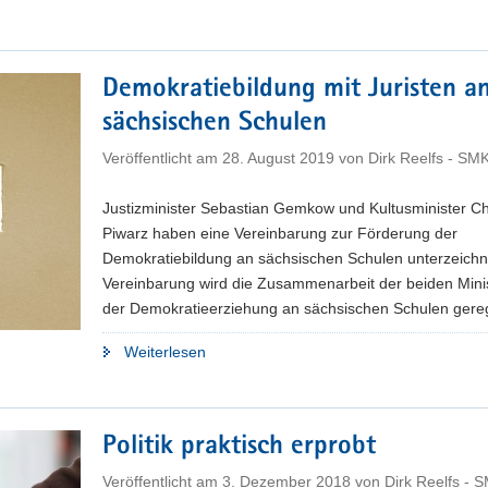
oder
Fake?
Warum
Demokratiebildung mit Juristen a
Nachrichtenkompetenz
sächsischen Schulen
so
wichtig
Veröffentlicht am
28. August 2019
von
Dirk Reelfs - SM
ist"
Justizminister Sebastian Gemkow und Kultusminister Ch
Piwarz haben eine Vereinbarung zur Förderung der
Demokratiebildung an sächsischen Schulen unterzeichne
Vereinbarung wird die Zusammenarbeit der beiden Minis
der Demokratieerziehung an sächsischen Schulen gereg
"Demokratiebildung
Weiterlesen
mit
Juristen
an
Politik praktisch erprobt
sächsischen
Schulen"
Veröffentlicht am
3. Dezember 2018
von
Dirk Reelfs - 