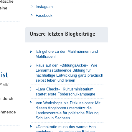
litische
Instagram
 eine
Facebook
Unsere letzten Blogbeiträge
Ich gehöre zu den Mahlmännern und
Mahlfrauen!
Raus auf den »BildungsAcker«! Wie
Lehramtsstudierende Bildung für
ist
nachhaltige Entwicklung ganz praktisch
selbst leben und lernen
- SMK
»Lara Checkt«: Kultusministerium
startet erste Förderschulkampagne
n durch
Von Workshops bis Diskussionen: Mit
diesen Angeboten unterstützt die
nehmende
Landeszentrale für politische Bildung
Schulen in Sachsen
»Demokratie muss das warme Herz
erreichen« – wie politische Bildung