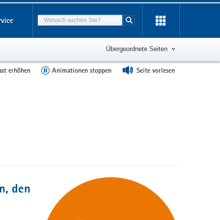
Suchbegriff
rvice
Suche starten
Übergeordnete Seiten
ast erhöhen
Animationen stoppen
Seite vorlesen
n, den