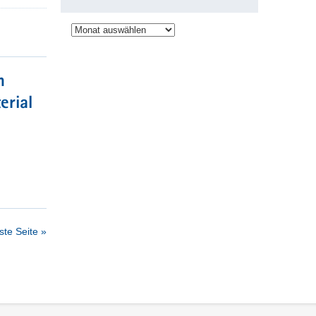
Archiv
n
erial
te Seite »