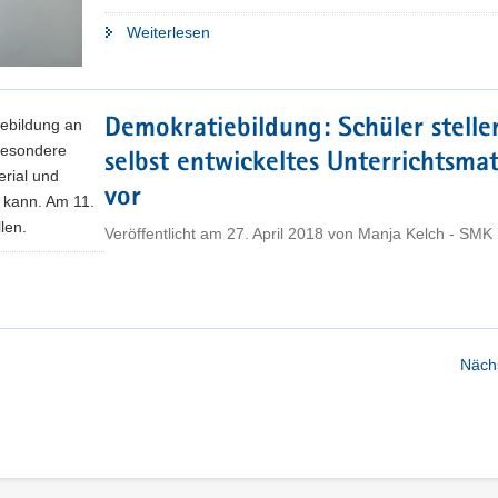
"AfD
Weiterlesen
will
gegen
politisch
ebildung an
Demokratiebildung: Schüler stelle
missliebige
Besondere
selbst entwickeltes Unterrichtsmat
Lehrer
erial und
vorgehen"
vor
 kann. Am 11.
len.
Veröffentlicht am
27. April 2018
von
Manja Kelch - SMK
Nächs