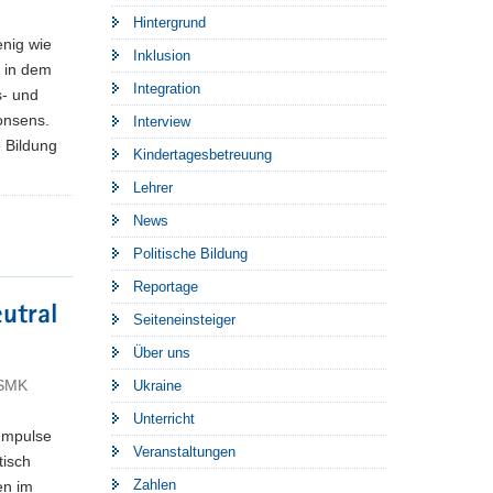
Hintergrund
enig wie
Inklusion
z in dem
Integration
- und
onsens.
Interview
e Bildung
Kindertagesbetreuung
Lehrer
News
Politische Bildung
Reportage
eutral
Seiteneinsteiger
Über uns
 SMK
Ukraine
Unterricht
Impulse
Veranstaltungen
tisch
Zahlen
en im