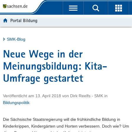
P
Portalübergreifende
o
H
Navigation
r
a
S
Portal Bildung
t
u
e
a
p
r
l
t
v
Hauptinhalt
SMK-Blog
ü
i
i
b
n
c
Neue Wege in der
e
h
e
r
a
Meinungsbildung: Kita-
g
l
Umfrage gestartet
r
t
e
i
Veröffentlicht am
13. April 2018
von
Dirk Reelfs - SMK
in
f
Bildungspolitik
e
n
d
Die Sächsische Staatsregierung will die frühkindliche Bildung in
e
Kinderkrippen, Kindergärten und Horten verbessern. Doch wie? Um
N