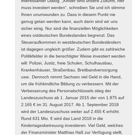
interessanter Dialog. „Kinder sind unsere Zukunft, hier
muss investiert werden“, schreiben Sie und ich stimme
Ihnen unumwunden zu. Dass in diesem Punkt nie
genug getan werden kann, auch darin sind wir uns
sicher einig. Nur sind die finanziellen Möglichkeiten
eines ostdeutschen Bundeslandes begrenzt. Das
Steueraufkommen in westdeutschen Bundesländern
ist dagegen ungleich größer. Zudem gibt es zahlreiche
Politikfelder in die berechtigter Weise investiert werden
will: Polizei, Justiz, freie Schulen, Schulhausbau,
Krankenhäuser, Straßenbau, Breitbandversorgung
usw.. Dennoch nimmt Sachsen viel Geld in die Hand,
um die frühkindliche Bildung zu verbessern. Mit der
Verbesserung des Personalschlüssels stieg der
Landeszuschuss ab 1. Januar 2015 der von 1.875 auf
2.165 € im 31. August 2017. Ab 1. September 2018
wird der Landeszuschuss weiter auf 2.455 € erhöht.
Rund 631 Mio. € wird das Land 2018 in die
Kindertagesbetreuung investieren. Viel Geld, welches
der Finanzminister Matthias Haß zur Verfügung stellt,