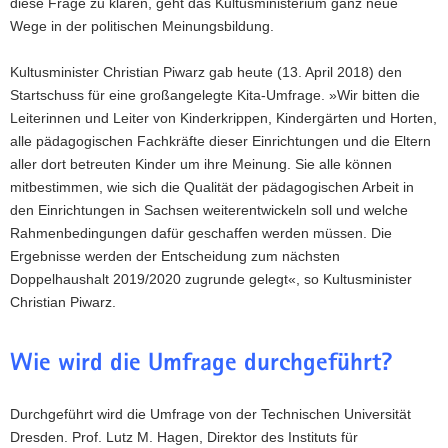
diese Frage zu klären, geht das Kultusministerium ganz neue
a
Wege in der politischen Meinungsbildung.
v
i
Kultusminister Christian Piwarz gab heute (13. April 2018) den
g
Startschuss für eine großangelegte Kita-Umfrage. »Wir bitten die
a
Leiterinnen und Leiter von Kinderkrippen, Kindergärten und Horten,
t
alle pädagogischen Fachkräfte dieser Einrichtungen und die Eltern
i
aller dort betreuten Kinder um ihre Meinung. Sie alle können
o
mitbestimmen, wie sich die Qualität der pädagogischen Arbeit in
n
den Einrichtungen in Sachsen weiterentwickeln soll und welche
Rahmenbedingungen dafür geschaffen werden müssen. Die
Ergebnisse werden der Entscheidung zum nächsten
Doppelhaushalt 2019/2020 zugrunde gelegt«, so Kultusminister
Christian Piwarz.
Wie wird die Umfrage durchgeführt?
Durchgeführt wird die Umfrage von der Technischen Universität
Dresden. Prof. Lutz M. Hagen, Direktor des Instituts für