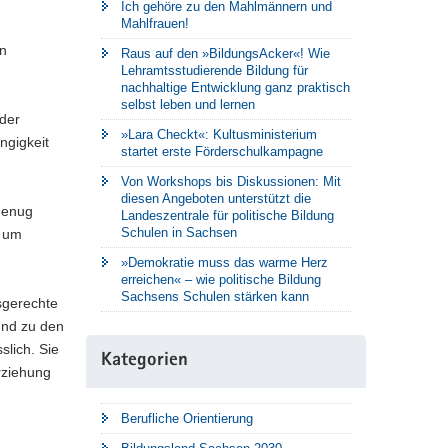
Ich gehöre zu den Mahlmännern und
Mahlfrauen!
en
Raus auf den »BildungsAcker«! Wie
Lehramtsstudierende Bildung für
nachhaltige Entwicklung ganz praktisch
selbst leben und lernen
 der
»Lara Checkt«: Kultusministerium
ngigkeit
startet erste Förderschulkampagne
Von Workshops bis Diskussionen: Mit
diesen Angeboten unterstützt die
 genug
Landeszentrale für politische Bildung
Schulen in Sachsen
, um
»Demokratie muss das warme Herz
erreichen« – wie politische Bildung
Sachsens Schulen stärken kann
sgerechte
und zu den
lich. Sie
Kategorien
rziehung
Berufliche Orientierung