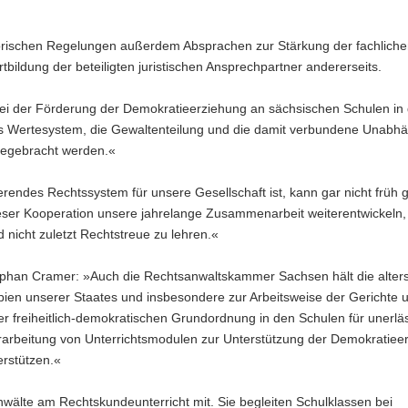
orischen Regelungen außerdem Absprachen zur Stärkung der fachlich
tbildung der beteiligten juristischen Ansprechpartner andererseits.
 bei der Förderung der Demokratieerziehung an sächsischen Schulen in
ls Wertesystem, die Gewaltenteilung und die damit verbundene Unabhä
hegebracht werden.«
nierendes Rechtssystem für unsere Gesellschaft ist, kann gar nicht früh
 dieser Kooperation unsere jahrelange Zusammenarbeit weiterentwickeln
nicht zuletzt Rechtstreue zu lehren.«
phan Cramer: »Auch die Rechtsanwaltskammer Sachsen hält die alter
pien unserer Staates und insbesondere zur Arbeitsweise der Gerichte 
reiheitlich-demokratischen Grundordnung in den Schulen für unerläss
rarbeitung von Unterrichtsmodulen zur Unterstützung der Demokratiee
erstützen.«
älte am Rechtskundeunterricht mit. Sie begleiten Schulklassen bei