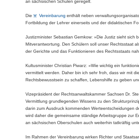
an sächsischen Schulen geregelt.
n
e
c
w
a
)
l
h
e
l
n
Die
Vereinbarung
enthält neben verwaltungsorganisat
s
c
w
)
e
Fortbildung der Lehrer einerseits und der didaktischen For
h
e
l
s
c
n
e
h
Justizminister Sebastian Gemkow: »Die Justiz sieht sich
)
l
s
Mitverantwortung. Den Schülern soll unser Rechtsstaat a
n
e
der Gerichte und das Funktionieren des Rechtsstaats na
)
l
n
Kultusminister Christian Piwarz: »Wie wichtig ein funktio
)
vermittelt werden. Daher bin ich sehr froh, dass wir mit
Rechtsbewusstsein zu schaffen, Lebenshilfe zu geben und 
Vizepräsident der Rechtsanwaltskammer Sachsen Dr. Ste
Vermittlung grundlegenden Wissens zu den Strukturprinzi
darin zum Ausdruck kommenden Werteentscheidungen der f
wird daher die gemeinsame ständige Arbeitsgruppe zur E
an sächsischen Oberschulen auch weiterhin tatkräftig unt
Im Rahmen der Vereinbarung wirken Richter und Staatsanw