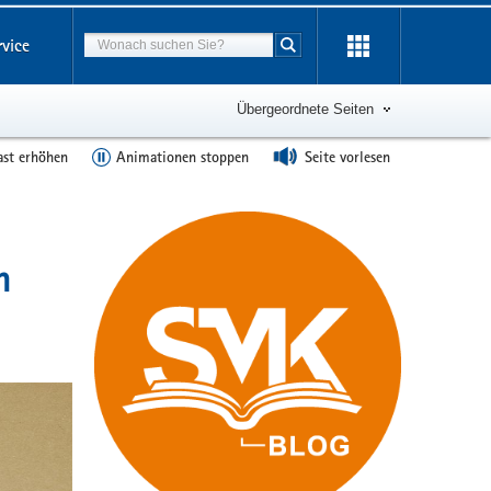
Suchbegriff
rvice
Suche starten
Übergeordnete Seiten
ast erhöhen
Animationen stoppen
Seite vorlesen
n