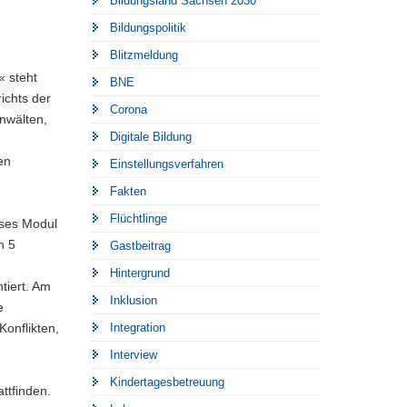
Bildungsland Sachsen 2030
Bildungspolitik
Blitzmeldung
 steht
BNE
ichts der
Corona
nwälten,
Digitale Bildung
en
Einstellungsverfahren
Fakten
Flüchtlinge
eses Modul
h 5
Gastbeitrag
Hintergrund
tiert. Am
Inklusion
e
onflikten,
Integration
Interview
Kindertagesbetreuung
ttfinden.