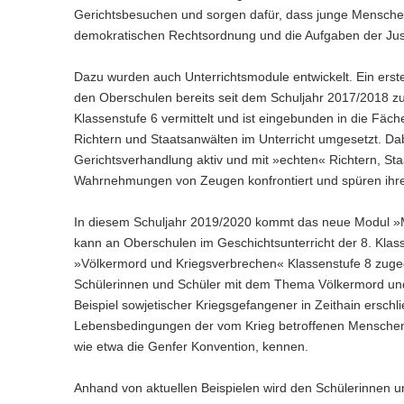
Gerichtsbesuchen und sorgen dafür, dass junge Menschen be
demokratischen Rechtsordnung und die Aufgaben der Just
Dazu wurden auch Unterrichtsmodule entwickelt. Ein e
den Oberschulen bereits seit dem Schuljahr 2017/2018 zu
Klassenstufe 6 vermittelt und ist eingebunden in die Fäc
Richtern und Staatsanwälten im Unterricht umgesetzt. Dab
Gerichtsverhandlung aktiv und mit »echten« Richtern, S
Wahrnehmungen von Zeugen konfrontiert und spüren ihre 
In diesem Schuljahr 2019/2020 kommt das neue Modul »M
kann an Oberschulen im Geschichtsunterricht der 8. Klas
»Völkermord und Kriegsverbrechen« Klassenstufe 8 zugeo
Schülerinnen und Schüler mit dem Thema Völkermord und 
Beispiel sowjetischer Kriegsgefangener in Zeithain erschl
Lebensbedingungen der vom Krieg betroffenen Menschen. 
wie etwa die Genfer Konvention, kennen.
Anhand von aktuellen Beispielen wird den Schülerinnen u