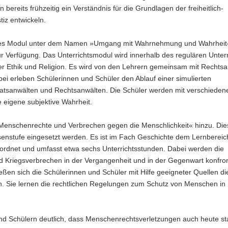
reits frühzeitig ein Verständnis für die Grundlagen der freiheitlich-
iz entwickeln.
rstes Modul unter dem Namen »Umgang mit Wahrnehmung und Wahrheit«
r Verfügung. Das Unterrichtsmodul wird innerhalb des regulären Unterr
her Ethik und Religion. Es wird von den Lehrern gemeinsam mit Rechtsa
ei erleben Schülerinnen und Schüler den Ablauf einer simulierten
taatsanwälten und Rechtsanwälten. Die Schüler werden mit verschieden
eigene subjektive Wahrheit.
enschenrechte und Verbrechen gegen die Menschlichkeit« hinzu. Di
senstufe eingesetzt werden. Es ist im Fach Geschichte dem Lernbereic
rdnet und umfasst etwa sechs Unterrichtsstunden. Dabei werden die
Kriegsverbrechen in der Vergangenheit und in der Gegenwart konfron
ießen sich die Schülerinnen und Schüler mit Hilfe geeigneter Quellen di
Sie lernen die rechtlichen Regelungen zum Schutz von Menschen in K
nd Schülern deutlich, dass Menschenrechtsverletzungen auch heute sta