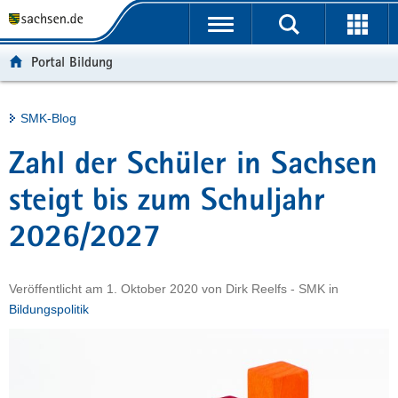
P
Portalübergreifende
o
H
Navigation
r
a
S
Portal Bildung
t
u
e
a
p
r
l
t
v
Hauptinhalt
SMK-Blog
ü
i
i
b
n
c
Zahl der Schüler in Sachsen
e
h
e
r
a
steigt bis zum Schuljahr
g
l
2026/2027
r
t
e
i
Veröffentlicht am
1. Oktober 2020
von
Dirk Reelfs - SMK
in
f
Bildungspolitik
e
n
d
e
N