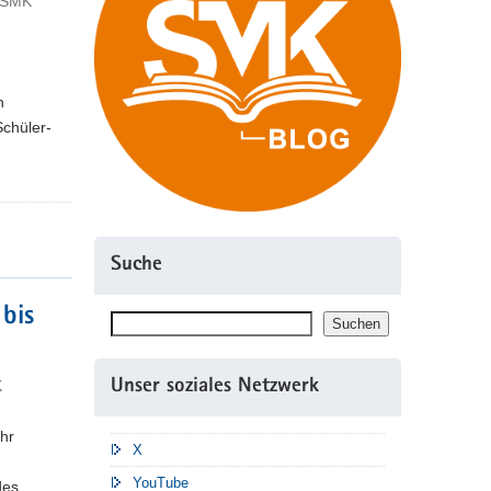
- SMK
h
Schüler-
Suche
 bis
Suchen
Suchen
K
Unser soziales Netzwerk
hr
X
YouTube
des