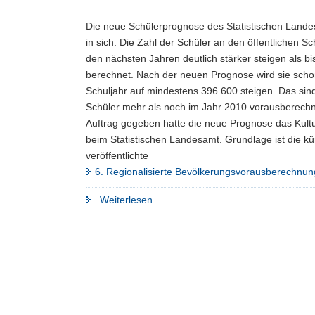
Die neue Schülerprognose des Statistischen Lande
in sich: Die Zahl der Schüler an den öffentlichen Sc
den nächsten Jahren deutlich stärker steigen als bi
berechnet. Nach der neuen Prognose wird sie scho
Schuljahr auf mindestens 396.600 steigen. Das sin
Schüler mehr als noch im Jahr 2010 vorausberechn
Auftrag gegeben hatte die neue Prognose das Kult
beim Statistischen Landesamt. Grundlage ist die kü
veröffentlichte
6. Regionalisierte Bevölkerungsvorausberechnun
"Neue
Weiterlesen
Prognose:
Deutlich
mehr
Schüler
an
öffentlichen
Schulen