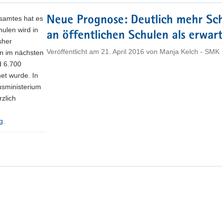
samtes hat es
Neue Prognose: Deutlich mehr Sc
hulen wird in
an öffentlichen Schulen als erwar
sher
Veröffentlicht am
21. April 2016
von
Manja Kelch - SMK
n im nächsten
d 6.700
et wurde. In
usministerium
rzlich
g.