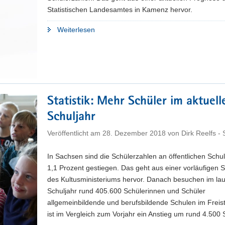
Statistischen Landesamtes in Kamenz hervor.
"Zahl
Weiterlesen
der
Schüler
in
Sachsen
steigt
bis
Statistik: Mehr Schüler im aktuell
zum
Schuljahr
Schuljahr
Veröffentlicht am
2026/2027"
28. Dezember 2018
von
Dirk Reelfs -
In Sachsen sind die Schülerzahlen an öffentlichen Schu
1,1 Prozent gestiegen. Das geht aus einer vorläufigen St
des Kultusministeriums hervor. Danach besuchen im la
Schuljahr rund 405.600 Schülerinnen und Schüler
allgemeinbildende und berufsbildende Schulen im Freis
ist im Vergleich zum Vorjahr ein Anstieg um rund 4.500 