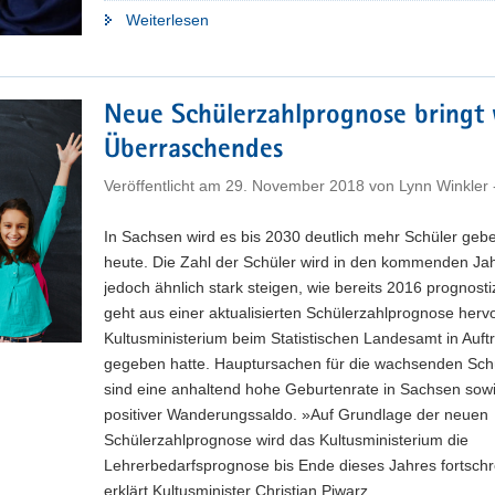
"Statistik:
Weiterlesen
Mehr
Schüler
im
Neue Schülerzahlprognose bringt
aktuellen
Überraschendes
Schuljahr"
Veröffentlicht am
29. November 2018
von
Lynn Winkler
In Sachsen wird es bis 2030 deutlich mehr Schüler gebe
heute. Die Zahl der Schüler wird in den kommenden Ja
jedoch ähnlich stark steigen, wie bereits 2016 prognosti
geht aus einer aktualisierten Schülerzahlprognose hervo
Kultusministerium beim Statistischen Landesamt in Auft
gegeben hatte. Hauptursachen für die wachsenden Sch
sind eine anhaltend hohe Geburtenrate in Sachsen sowi
positiver Wanderungssaldo. »Auf Grundlage der neuen
Schülerzahlprognose wird das Kultusministerium die
Lehrerbedarfsprognose bis Ende dieses Jahres fortschr
erklärt Kultusminister Christian Piwarz.