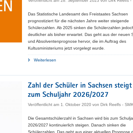
Veröffentlicht am
28. September 2023
von
Dirk Reelfs 
Das Statistische Landesamt des Freistaates Sachsen
prognostiziert für die nächsten Jahre weiter steigende
Schülerzahlen. Ab 2025 sinken die Schülerzahlen jedoc
deutlicher als bisher erwartet. Das geht aus der neuen 
und Absolventenprognose hervor, die im Auftrag des
Kultusministeriums jetzt vorgelegt wurde.
"Statistiker
Weiterlesen
erwarten
steigende
Schülerzahlen
Zahl der Schüler in Sachsen steigt
bis
zum Schuljahr 2026/2027
2025"
Veröffentlicht am
1. Oktober 2020
von
Dirk Reelfs - SM
Die Gesamtschülerzahl in Sachsen wird bis zum Schulja
2026/2027 kontinuierlich steigen. Danach sinken die
Schülerzahlen. Das geht aus einer aktuellen Prognose 