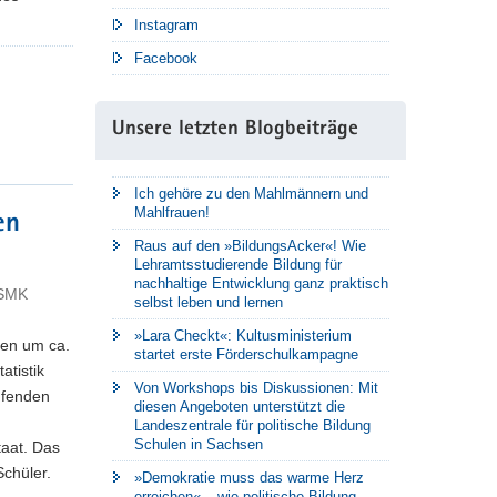
Instagram
Facebook
Unsere letzten Blogbeiträge
Ich gehöre zu den Mahlmännern und
Mahlfrauen!
en
Raus auf den »BildungsAcker«! Wie
Lehramtsstudierende Bildung für
nachhaltige Entwicklung ganz praktisch
 SMK
selbst leben und lernen
»Lara Checkt«: Kultusministerium
len um ca.
startet erste Förderschulkampagne
atistik
Von Workshops bis Diskussionen: Mit
ufenden
diesen Angeboten unterstützt die
Landeszentrale für politische Bildung
Schulen in Sachsen
taat. Das
Schüler.
»Demokratie muss das warme Herz
erreichen« – wie politische Bildung