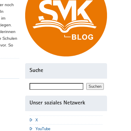
ber noch
In
 im
tiegen.
lerinnen
he Schulen
vor. So
Suche
Suchen
Suchen
Unser soziales Netzwerk
X
YouTube