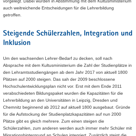
vorgelegt. Dabei wurden in Abstimmung mit dem Kultusministerium
a
auch weitreichende Entscheidungen für die Lehrerbildung
v
getroffen.
i
g
Steigende Schülerzahlen, Integration und
a
t
Inklusion
i
o
Um den wachsenden Lehrer-Bedarf zu decken, soll nach
n
Absprache mit dem Kultusministerium die Zahl der Studienplätze in
den Lehramtsstudiengängen ab dem Jahr 2017 von aktuell 1800
Plätzen auf 2000 steigen. Das sah der 2009 beschlossene
Hochschulentwicklungsplan nicht vor. Erst mit dem Ende 2011
verabschiedeten Bildungspaket wurden die Kapazitäten für die
Lehrerbildung an den Universitäten in Leipzig, Dresden und
Chemnitz beginnend ab 2012 auf aktuell 1800 ausgebaut. Gründe
für die Aufstockung der Studienplatzkapazitäten auf nun 2000
Plätze gibt es gleich mehrere. Zum einen steigen die
Schülerzahlen, zum anderen werden auch immer mehr Schüler mit
Migrationshintergrund an Schulen integriert. Zusätzlich steigt die