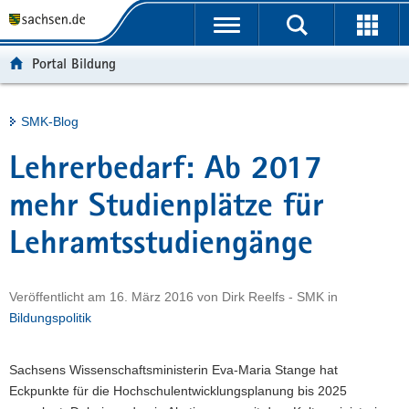
P
Portalübergreifende
o
H
Navigation
r
a
S
Portal Bildung
t
u
e
a
p
r
l
t
v
Hauptinhalt
SMK-Blog
ü
i
i
b
n
c
Lehrerbedarf: Ab 2017
e
h
e
r
a
mehr Studienplätze für
g
l
Lehramtsstudiengänge
r
t
e
i
Veröffentlicht am
16. März 2016
von
Dirk Reelfs - SMK
in
f
Bildungspolitik
e
n
d
Sachsens Wissenschaftsministerin Eva-Maria Stange hat
e
Eckpunkte für die Hochschulentwicklungsplanung bis 2025
N