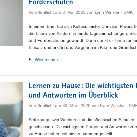
Förderschulen
Sachsen"
Veröffentlicht am
8. Mai 2020
von
Lynn Winkler - SMK
In einem Brief hat sich Kultusminister Christian Piwarz 
die Eltern von Kindern in Kindertageseinrichtungen, Gr
und Förderschulen gewandt. Darin dankt er ihnen für ih
Einsatz und erklärt das Vorgehen im Kita- und Grundsch
"Kultusminister
Weiterlesen
schreibt
Eltern
von
Lernen zu Hause: Die wichtigsten
Kindern
und Antworten im Überblick
in
Kitas,
Veröffentlicht am
30. März 2020
von
Lynn Winkler - SM
Grundschulen
und
Seit knapp zwei Wochen sind die sächsischen Schulen
Förderschulen"
geschlossen. Die wichtigsten Fragen und Antworten zu
zu Hause haben wir hier zusammengestellt.