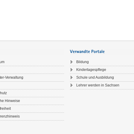
Elternratgeber
zum
Vorschuljahr
in
leichter
Sprache"
Verwandte Portale
sum
Bildung
Kindertagespflege
ter-Verwaltung
Schule und Ausbildung
Lehrer werden in Sachsen
hutz
che Hinweise
freiheit
renzhinweis