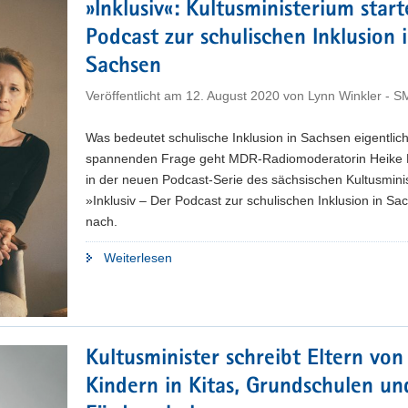
»Inklusiv«: Kultusministerium start
hat
Podcast zur schulischen Inklusion 
Premiere"
Sachsen
Veröffentlicht am
12. August 2020
von
Lynn Winkler - 
Was bedeutet schulische Inklusion in Sachsen eigentlic
spannenden Frage geht MDR-Radiomoderatorin Heike 
in der neuen Podcast-Serie des sächsischen Kultusmini
»Inklusiv – Der Podcast zur schulischen Inklusion in S
nach.
"»Inklusiv«:
Weiterlesen
Kultusministerium
startet
Podcast
zur
Kultusminister schreibt Eltern von
schulischen
Inklusion
Kindern in Kitas, Grundschulen un
in