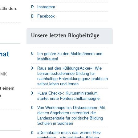
Instagram
ttfinden.
Facebook
Unsere letzten Blogbeiträge
hat
Ich gehöre zu den Mahlmännern und
Mahlfrauen!
Raus auf den »BildungsAcker«! Wie
Lehramtsstudierende Bildung für
 SMK
nachhaltige Entwicklung ganz praktisch
selbst leben und lernen
it einem
»Lara Checkt«: Kultusministerium
n
startet erste Förderschulkampagne
Von Workshops bis Diskussionen: Mit
diesen Angeboten unterstützt die
Landeszentrale für politische Bildung
Schulen in Sachsen
»Demokratie muss das warme Herz
erreichen« – wie politische Bildung