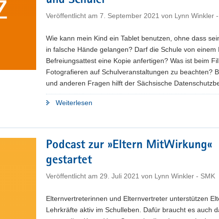
und Schüler
Veröffentlicht am
7. September 2021
von
Lynn Winkler 
Wie kann mein Kind ein Tablet benutzen, ohne dass se
in falsche Hände gelangen? Darf die Schule von einem
Befreiungsattest eine Kopie anfertigen? Was ist beim F
Fotografieren auf Schulveranstaltungen zu beachten? B
und anderen Fragen hilft der Sächsische Datenschutzbe
"Datenschutz:
Weiterlesen
Neues
Informationsangebot
für
Podcast zur »Eltern MitWirkung«
Eltern,
gestartet
Lehrer
und
Veröffentlicht am
29. Juli 2021
von
Lynn Winkler - SMK
Schüler"
Elternvertreterinnen und Elternvertreter unterstützen El
Lehrkräfte aktiv im Schulleben. Dafür braucht es auch 