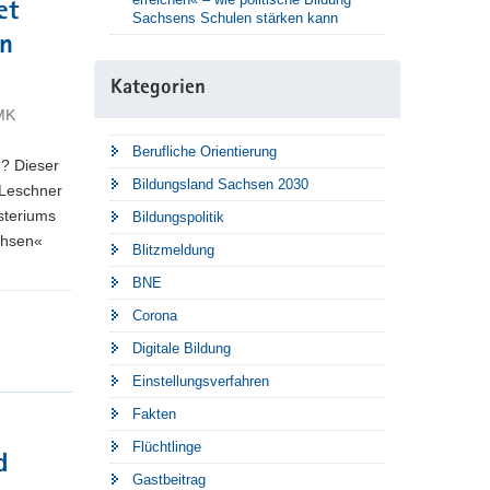
et
Sachsens Schulen stärken kann
in
Kategorien
SMK
Berufliche Orientierung
h? Dieser
Bildungsland Sachsen 2030
Leschner
steriums
Bildungspolitik
achsen«
Blitzmeldung
BNE
Corona
Digitale Bildung
Einstellungsverfahren
Fakten
Flüchtlinge
d
Gastbeitrag