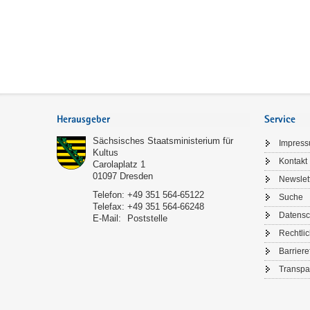
Service
Herausgeber
Service
Sächsisches Staatsministerium für
Impres
Kultus
Kontakt
Carolaplatz 1
01097
Dresden
Newslet
Telefon:
+49 351 564-65122
Suche
Telefax:
+49 351 564-66248
Datensc
E-Mail:
Poststelle
Rechtli
Barriere
Transpa