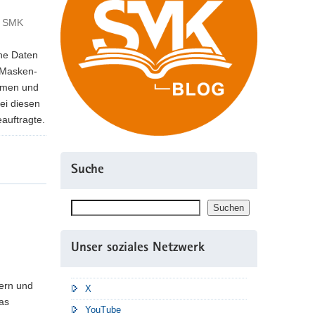
- SMK
ine Daten
 Masken-
ilmen und
ei diesen
auftragte.
Suche
Suchen
Suchen
Unser soziales Netzwerk
tern und
X
das
YouTube