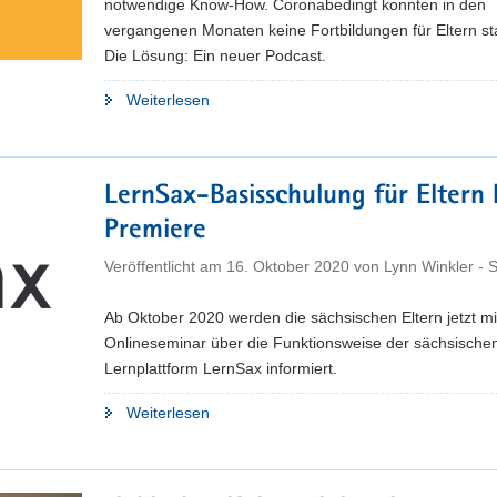
notwendige Know-How. Coronabedingt konnten in den
vergangenen Monaten keine Fortbildungen für Eltern sta
Die Lösung: Ein neuer Podcast.
"Podcast
Weiterlesen
zur
»Eltern
MitWirkung«
LernSax-Basisschulung für Eltern 
gestartet"
Premiere
Veröffentlicht am
16. Oktober 2020
von
Lynn Winkler -
Ab Oktober 2020 werden die sächsischen Eltern jetzt m
Onlineseminar über die Funktionsweise der sächsische
Lernplattform LernSax informiert.
"LernSax-
Weiterlesen
Basisschulung
für
Eltern