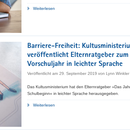
"Lernen
Weiterlesen
zu
Hause:
Die
wichtigsten
Fragen
Barriere-Freiheit: Kultusministeri
und
veröffentlicht Elternratgeber zum
Antworten
im
Vorschuljahr in leichter Sprache
Überblick"
Veröffentlicht am
29. September 2019
von
Lynn Winkler
Das Kultusministerium hat den Elternratgeber »Das Jah
Schulbeginn« in leichter Sprache herausgegeben.
"Barriere-
Weiterlesen
Freiheit:
Kultusministerium
veröffentlicht