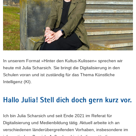
a
v
i
g
a
t
i
o
In unserem Format »Hinter den Kultus-Kulissen« sprechen wir
n
heute mit Julia Scharsich. Sie bringt die Digitalisierung in den
Schulen voran und ist zuständig für das Thema Künstliche
Intelligenz (KI).
Hallo Julia! Stell dich doch gern kurz vor.
Ich bin Julia Scharsich und seit Ende 2021 im Referat für
Digitalisierung und Medienbildung tätig. Aktuell arbeite ich an
verschiedenen länderübergreifenden Vorhaben, insbesondere im