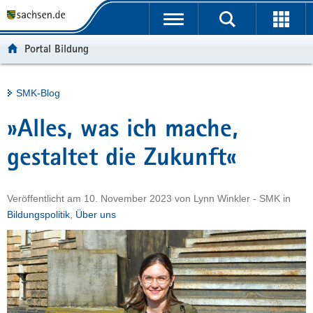
P
Portalübergreifende
o
H
Navigation
r
a
S
Portal Bildung
t
u
e
a
p
r
l
t
v
Hauptinhalt
SMK-Blog
ü
i
i
b
n
c
»Alles, was ich mache,
e
h
e
r
a
gestaltet die Zukunft«
g
l
r
t
Veröffentlicht am
10. November 2023
von
Lynn Winkler - SMK
in
e
Bildungspolitik
,
Über uns
i
f
e
n
d
e
N