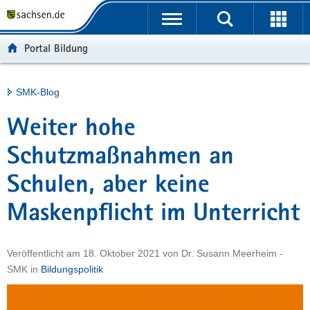
P
Portalübergreifende
o
H
Navigation
r
a
S
Portal Bildung
t
u
e
a
p
r
l
t
v
Hauptinhalt
SMK-Blog
ü
i
i
b
n
c
Weiter hohe
e
h
e
r
a
Schutzmaßnahmen an
g
l
Schulen, aber keine
r
t
e
Maskenpflicht im Unterricht
i
f
e
Veröffentlicht am
18. Oktober 2021
von
Dr. Susann Meerheim -
n
SMK
in
Bildungspolitik
d
e
N