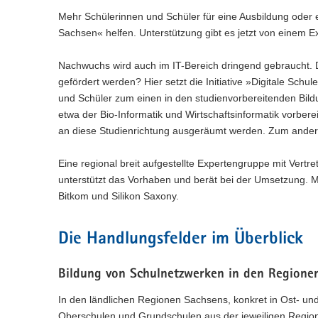
n
e
c
w
a
Mehr Schülerinnen und Schüler für eine Ausbildung oder ein
)
l
h
e
l
Sachsen« helfen. Unterstützung gibt es jetzt von einem E
n
s
c
w
)
e
h
e
l
Nachwuchs wird auch im IT-Bereich dringend gebraucht
s
c
n
e
gefördert werden? Hier setzt die Initiative »Digitale Schu
h
)
l
s
und Schüler zum einen in den studienvorbereitenden Bild
n
e
etwa der Bio-Informatik und Wirtschaftsinformatik vorbe
)
l
an diese Studienrichtung ausgeräumt werden. Zum andere
n
)
Eine regional breit aufgestellte Expertengruppe mit Vertr
unterstützt das Vorhaben und berät bei der Umsetzung. 
Bitkom und Silikon Saxony.
Die Handlungsfelder im Überblick
Bildung von Schulnetzwerken in den Regione
In den ländlichen Regionen Sachsens, konkret in Ost- un
Oberschulen und Grundschulen aus der jeweiligen Region