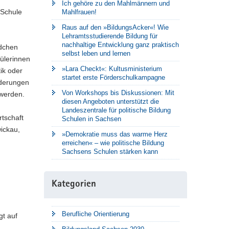
Ich gehöre zu den Mahlmännern und
 Schule
Mahlfrauen!
Raus auf den »BildungsAcker«! Wie
Lehramtsstudierende Bildung für
nachhaltige Entwicklung ganz praktisch
dchen
selbst leben und lernen
hülerinnen
»Lara Checkt«: Kultusministerium
ik oder
startet erste Förderschulkampagne
rderungen
Von Workshops bis Diskussionen: Mit
 werden.
diesen Angeboten unterstützt die
Landeszentrale für politische Bildung
rtschaft
Schulen in Sachsen
ickau,
»Demokratie muss das warme Herz
erreichen« – wie politische Bildung
Sachsens Schulen stärken kann
Kategorien
Berufliche Orientierung
gt auf