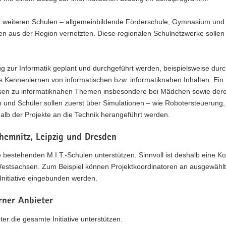
it weiteren Schulen – allgemeinbildende Förderschule, Gymnasium und
en aus der Region vernetzten. Diese regionalen Schulnetzwerke sollen
g zur Informatik geplant und durchgeführt werden, beispielsweise dur
s Kennenlernen von informatischen bzw. informatiknahen Inhalten. Ein
ssen zu informatiknahen Themen insbesondere bei Mädchen sowie der
 und Schüler sollen zuerst über Simulationen – wie Robotersteuerung, 
lb der Projekte an die Technik herangeführt werden.
hemnitz, Leipzig und Dresden
e bestehenden M.I.T.-Schulen unterstützen. Sinnvoll ist deshalb eine K
Westsachsen. Zum Beispiel können Projektkoordinatoren an ausgewähl
Initiative eingebunden werden.
rner Anbieter
r die gesamte Initiative unterstützen.