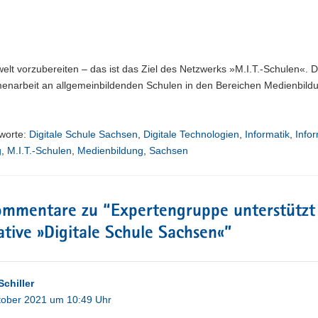
?
welt vorzubereiten – das ist das Ziel des Netzwerks »M.I.T.-Schulen«. 
enarbeit an allgemeinbildenden Schulen in den Bereichen Medienbild
worte:
Digitale Schule Sachsen
,
Digitale Technologien
,
Informatik
,
Info
g
,
M.I.T.-Schulen
,
Medienbildung
,
Sachsen
ommentare zu “
Expertengruppe unterstützt
iative »Digitale Schule Sachsen«
”
Schiller
tober 2021 um 10:49 Uhr