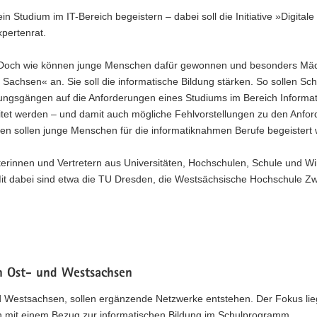
 Studium im IT-Bereich begeistern – dabei soll die Initiative »Digitale
xpertenrat.
. Doch wie können junge Menschen dafür gewonnen und besonders Mä
le Sachsen« an. Sie soll die informatische Bildung stärken. So sollen Sc
ungsgängen auf die Anforderungen eines Studiums im Bereich Informat
reitet werden – und damit auch mögliche Fehlvorstellungen zu den Anfo
n sollen junge Menschen für die informatiknahmen Berufe begeistert
eterinnen und Vertretern aus Universitäten, Hochschulen, Schule und Wi
Mit dabei sind etwa die TU Dresden, die Westsächsische Hochschule Zw
n Ost- und Westsachsen
d Westsachsen, sollen ergänzende Netzwerke entstehen. Der Fokus lie
 mit einem Bezug zur informatischen Bildung im Schulprogramm.