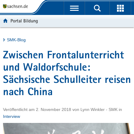
P
Portalübergreifende
o
H
Navigation
r
a
S
Portal Bildung
t
u
e
a
p
r
l
t
v
Hauptinhalt
SMK-Blog
ü
i
i
b
n
c
Zwischen Frontalunterricht
e
h
e
r
a
und Waldorfschule:
g
l
Sächsische Schulleiter reisen
r
t
e
nach China
i
f
e
Veröffentlicht am
2. November 2018
von
Lynn Winkler - SMK
in
n
Interview
d
e
N