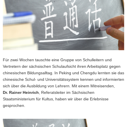
a
v
i
g
a
t
i
o
n
Für zwei Wochen tauschte eine Gruppe von Schulleitern und
Vertretern der sächsischen Schulaufsicht ihren Arbeitsplatz gegen
chinesischen Bildungsalltag. In Peking und Chengdu lernten sie das
chinesische Schul- und Universitätssystem kennen und informierten
sich über die Ausbildung von Lehrern. Mit einem Mitreisenden,
Dr. Rainer Heinrich
, Referatsleiter im Sächsischen
Staatsministerium für Kultus, haben wir über die Erlebnisse
gesprochen.