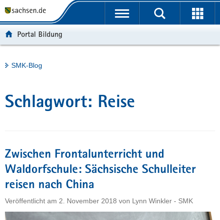
P
Portalübergreifende
o
H
Navigation
r
a
S
Portal Bildung
t
u
e
a
p
r
l
t
v
Hauptinhalt
SMK-Blog
ü
i
i
b
n
c
e
h
e
Schlagwort:
Reise
r
a
g
l
r
t
e
i
Zwischen Frontalunterricht und
f
Waldorfschule: Sächsische Schulleiter
e
reisen nach China
n
d
Veröffentlicht am
2. November 2018
von
Lynn Winkler - SMK
e
N