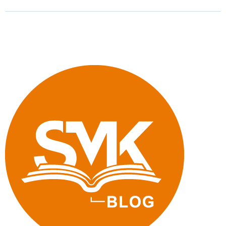
und
Waldorfschule:
Sächsische
Schulleiter
reisen
nach
China"