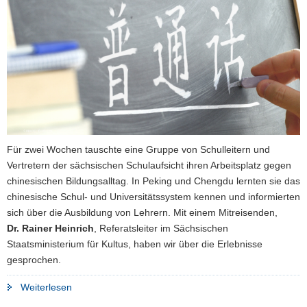
a
v
i
g
a
t
i
o
n
Für zwei Wochen tauschte eine Gruppe von Schulleitern und
Vertretern der sächsischen Schulaufsicht ihren Arbeitsplatz gegen
chinesischen Bildungsalltag. In Peking und Chengdu lernten sie das
chinesische Schul- und Universitätssystem kennen und informierten
sich über die Ausbildung von Lehrern. Mit einem Mitreisenden,
Dr. Rainer Heinrich
, Referatsleiter im Sächsischen
Staatsministerium für Kultus, haben wir über die Erlebnisse
gesprochen.
"Zwischen
Weiterlesen
Frontalunterricht