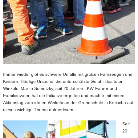
a
v
i
g
a
t
i
o
n
Immer wieder gibt es schwere Unfälle mit großen Fahrzeugen und
Kindern. Häufige Ursache: die unterschätzte Gefahr des toten
Winkels. Martin Semetzky, seit 20 Jahren LKW-Fahrer und
Familienvater, hat die Initiative ergriffen und machte mit einem
Aktionstag zum »toten Winkel« an der Grundschule in Kreischa auf
dieses wichtige Thema aufmerksam.
Seit
20