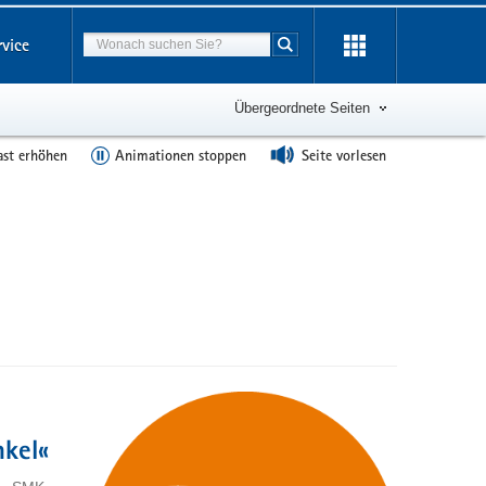
Suchbegriff
rvice
Suche starten
Übergeordnete Seiten
ast erhöhen
Animationen stoppen
Seite vorlesen
nkel«