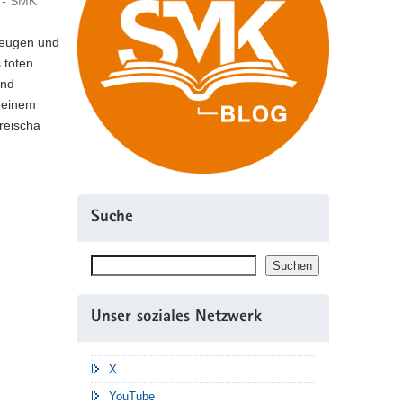
 - SMK
zeugen und
 toten
und
t einem
reischa
Suche
Suchen
Suchen
Unser soziales Netzwerk
X
YouTube