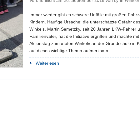
Veröffentlicht am
26. September 2018
von
Lynn Winkler
Immer wieder gibt es schwere Unfälle mit großen Fahr
Kindern. Häufige Ursache: die unterschätzte Gefahr des
Winkels. Martin Semetzky, seit 20 Jahren LKW-Fahrer 
Familienvater, hat die Initiative ergriffen und machte mi
Aktionstag zum »toten Winkel« an der Grundschule in K
auf dieses wichtige Thema aufmerksam.
"Ein
Weiterlesen
LKW
ist
so
schwer
wie
zehn
Elefanten
–
Aktionstag
»Toter