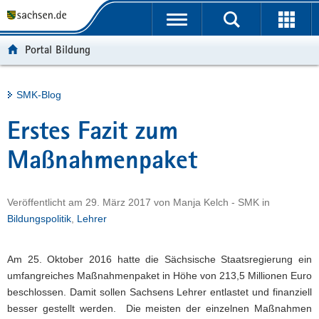
P
Portalübergreifende
o
H
Navigation
r
a
S
Portal Bildung
t
u
e
a
p
r
l
t
v
Hauptinhalt
SMK-Blog
ü
i
i
b
n
c
Erstes Fazit zum
e
h
e
r
a
Maßnahmenpaket
g
l
r
t
Veröffentlicht am
29. März 2017
von
Manja Kelch - SMK
in
e
Bildungspolitik
,
Lehrer
i
f
e
Am 25. Oktober 2016 hatte die Sächsische Staatsregierung ein
n
umfangreiches Maßnahmenpaket in Höhe von 213,5 Millionen Euro
d
beschlossen. Damit sollen Sachsens Lehrer entlastet und finanziell
e
besser gestellt werden. Die meisten der einzelnen Maßnahmen
N